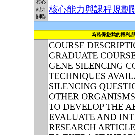
核心
核心能力與課程規劃
能力
關聯
為確保您我的權利,
COURSE DESCRIPTI
GRADUATE COURSE 
GENE SILENCING 
TECHNIQUES AVAIL
SILENCING QUESTI
OTHER ORGANISMS
TO DEVELOP THE AB
EVALUATE AND INT
RESEARCH ARTICLE