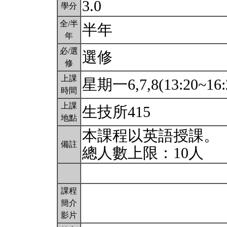
3.0
學分
全/半
半年
年
必/選
選修
修
上課
星期一6,7,8(13:20~16:
時間
上課
生技所415
地點
本課程以英語授課。
備註
總人數上限：10人
課程
簡介
影片