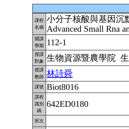
小分子核酸與基因沉
課程
Advanced Small Rna a
名稱
開課
112-1
學期
授課
生物資源暨農學院 
對象
授課
林詩舜
教師
Biot8016
課號
課程
642ED0180
識別
碼
班次