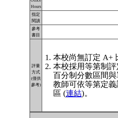
Office
Hours
指定
閱讀
參考
書目
本校尚無訂定 A+
本校採用等第制評
評量
方式
百分制分數區間與
(僅供
教師可依等第定義
參考)
區 (
連結
)。