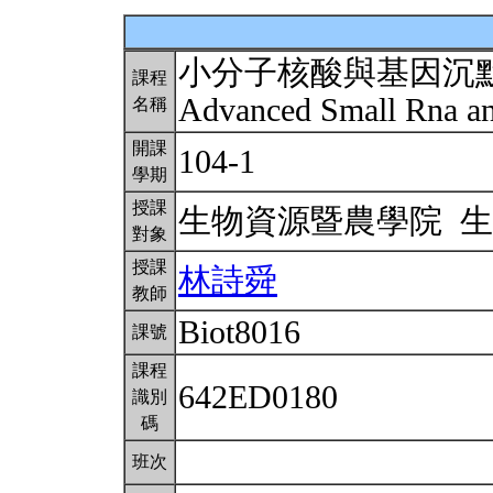
小分子核酸與基因沉
課程
Advanced Small Rna a
名稱
開課
104-1
學期
授課
生物資源暨農學院 
對象
授課
林詩舜
教師
Biot8016
課號
課程
642ED0180
識別
碼
班次