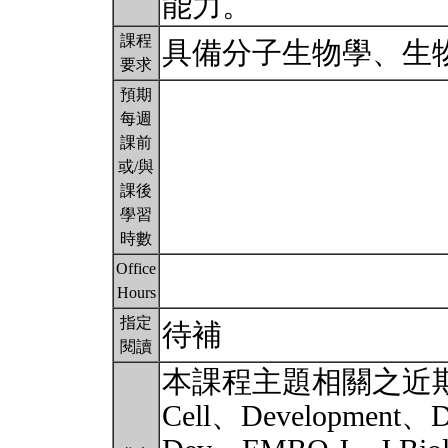
能力。
課程
具備分子生物學、生
要求
預期
每週
課前
或/與
課後
學習
時數
Office
Hours
指定
待補
閱讀
本課程主題相關之近
Cell、Development、D