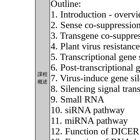
Outline:
1. Introduction - overv
2. Sense co-suppression
3. Transgene co-suppres
4. Plant virus resistanc
5. Transcriptional gene
6. Post-transcriptional
課程
7. Virus-induce gene s
概述
8. Silencing signal tran
9. Small RNA
10. siRNA pathway
11. miRNA pathway
12. Function of DICER