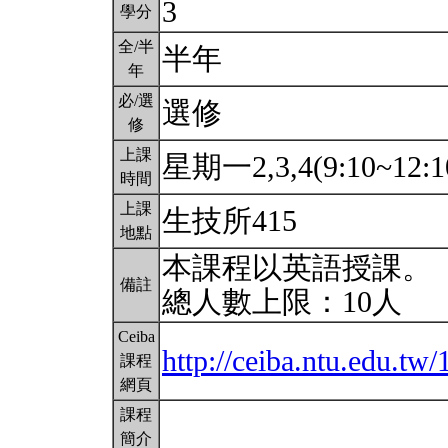
3
學分
全/半
半年
年
必/選
選修
修
上課
星期一2,3,4(9:10~12:1
時間
上課
生技所415
地點
本課程以英語授課。
備註
總人數上限：10人
Ceiba
http://ceiba.ntu.edu.t
課程
網頁
課程
簡介