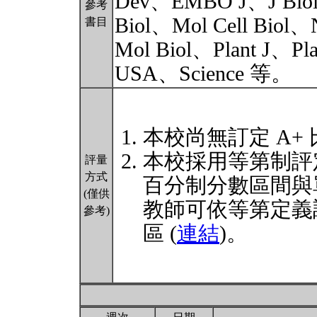
Dev、EMBO J、J Biol 
參考
Biol、Mol Cell Biol、N
書目
Mol Biol、Plant J、Pla
USA、Science 等。
本校尚無訂定 A+
本校採用等第制評
評量
方式
百分制分數區間與
(僅供
教師可依等第定義
參考)
區 (
連結
)。