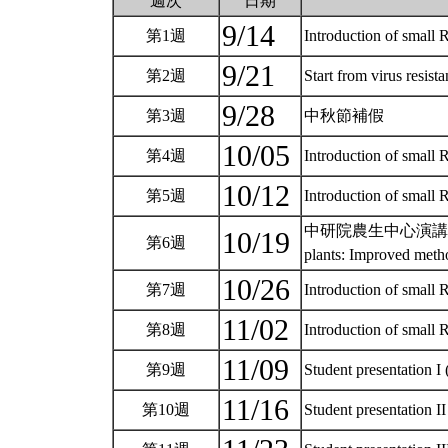
週次
日期
9/14
第1週
Introduction of small
9/21
第2週
Start from virus resist
9/28
第3週
中秋節補假
10/05
第4週
Introduction of smal
10/12
第5週
Introduction of smal
中研院農生中心演講 Prof. Mi
10/19
第6週
plants: Improved meth
10/26
第7週
Introduction of smal
11/02
第8週
Introduction of small
11/09
第9週
Student presentation I 
11/16
第10週
Student presentation