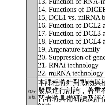
13. Function of RNA-i
14. Functions of DICER
15. DCL1 vs. miRNA b
16. Function of DCL2 
17. Function of DCL3 
18. Function of DCL4 
19. Argonature family
20. Suppression of gene
21. RNAi technology
22. miRNA technolog
本課程將針對動物與
發展進行討論，著重
課程
習者將具備研讀及評
目標