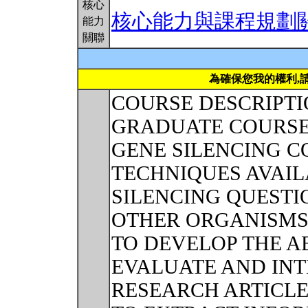
核心
核心能力與課程規劃
能力
關聯
為確保您我的權利,
COURSE DESCRIPTI
GRADUATE COURSE 
GENE SILENCING 
TECHNIQUES AVAIL
SILENCING QUESTI
OTHER ORGANISMS
TO DEVELOP THE AB
EVALUATE AND INT
RESEARCH ARTICLE