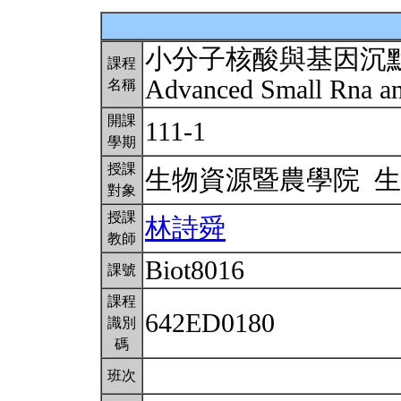
小分子核酸與基因沉
課程
Advanced Small Rna a
名稱
開課
111-1
學期
授課
生物資源暨農學院 
對象
授課
林詩舜
教師
Biot8016
課號
課程
642ED0180
識別
碼
班次