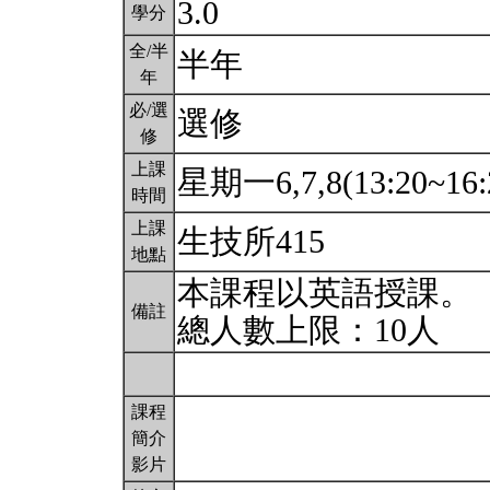
3.0
學分
全/半
半年
年
必/選
選修
修
上課
星期一6,7,8(13:20~16:
時間
上課
生技所415
地點
本課程以英語授課。
備註
總人數上限：10人
課程
簡介
影片