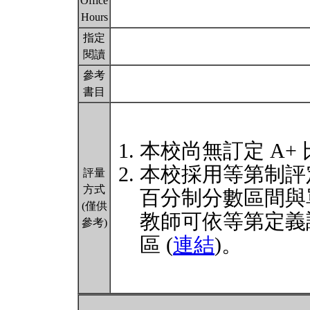
Office
Hours
指定
閱讀
參考
書目
本校尚無訂定 A+
本校採用等第制評
評量
方式
百分制分數區間與
(僅供
教師可依等第定義
參考)
區 (
連結
)。