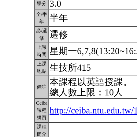
3.0
學分
全/半
半年
年
必/選
選修
修
上課
星期一6,7,8(13:20~16:
時間
上課
生技所415
地點
本課程以英語授課。
備註
總人數上限：10人
Ceiba
http://ceiba.ntu.edu.tw
課程
網頁
課程
簡介