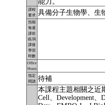
能力。
課程
具備分子生物學、生
要求
預期
每週
課前
或/與
課後
學習
時數
Office
Hours
指定
待補
閱讀
本課程主題相關之近
Cell、Development、D