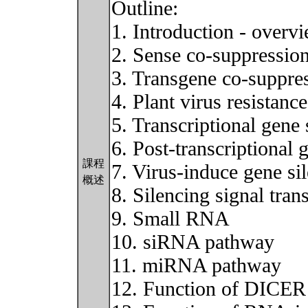
Outline:
1. Introduction - overv
2. Sense co-suppression
3. Transgene co-suppres
4. Plant virus resistanc
5. Transcriptional gene
6. Post-transcriptional
課程
7. Virus-induce gene s
概述
8. Silencing signal tran
9. Small RNA
10. siRNA pathway
11. miRNA pathway
12. Function of DICER