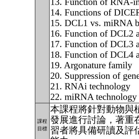
13. Function of RNA-i
14. Functions of DICER
15. DCL1 vs. miRNA b
16. Function of DCL2 
17. Function of DCL3 
18. Function of DCL4 
19. Argonature family
20. Suppression of gene
21. RNAi technology
22. miRNA technolog
本課程將針對動物與
發展進行討論，著重
課程
習者將具備研讀及評
目標