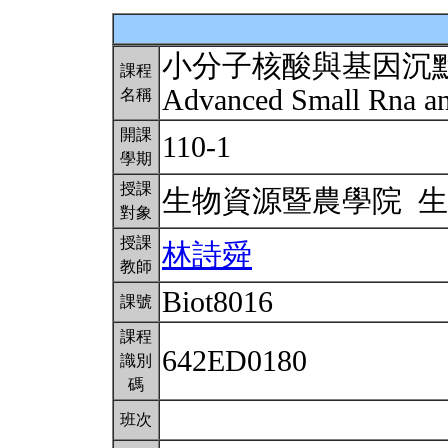
小分子核酸與基因沉
課程
Advanced Small Rna a
名稱
開課
110-1
學期
授課
生物資源暨農學院 
對象
授課
林詩舜
教師
Biot8016
課號
課程
642ED0180
識別
碼
班次