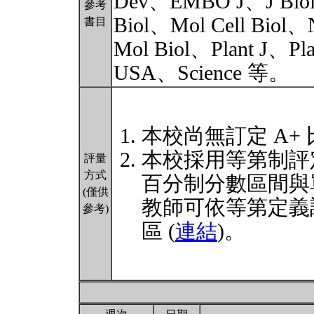
Dev、EMBO J、J Biol 
參考
Biol、Mol Cell Biol、N
書目
Mol Biol、Plant J、Pla
USA、Science 等。
本校尚無訂定 A+
本校採用等第制評
評量
方式
百分制分數區間與
(僅供
教師可依等第定義
參考)
區 (
連結
)。