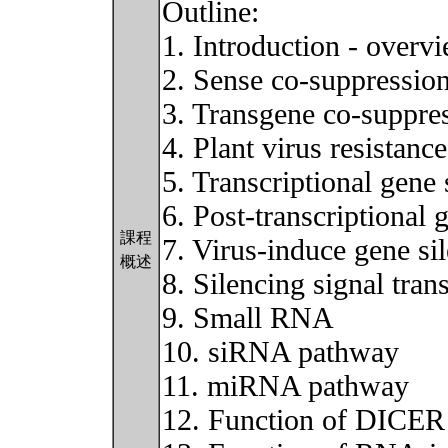
Outline:
1. Introduction - overv
2. Sense co-suppression
3. Transgene co-suppres
4. Plant virus resistanc
5. Transcriptional gene
6. Post-transcriptional
課程
7. Virus-induce gene s
概述
8. Silencing signal tran
9. Small RNA
10. siRNA pathway
11. miRNA pathway
12. Function of DICER