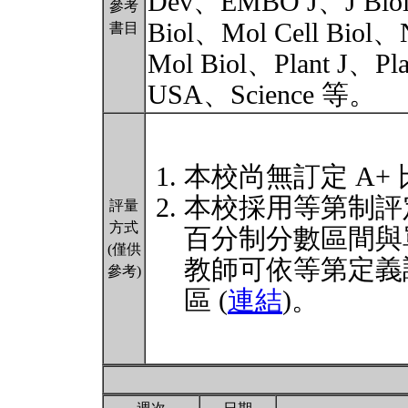
Dev、EMBO J、J Biol 
參考
Biol、Mol Cell Biol、N
書目
Mol Biol、Plant J、Pla
USA、Science 等。
本校尚無訂定 A+
本校採用等第制評
評量
方式
百分制分數區間與
(僅供
教師可依等第定義
參考)
區 (
連結
)。