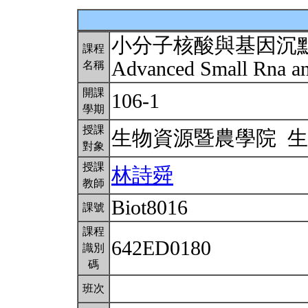
小分子核酸與基因沉
課程
Advanced Small Rna a
名稱
開課
106-1
學期
授課
生物資源暨農學院 
對象
授課
林詩舜
教師
Biot8016
課號
課程
642ED0180
識別
碼
班次