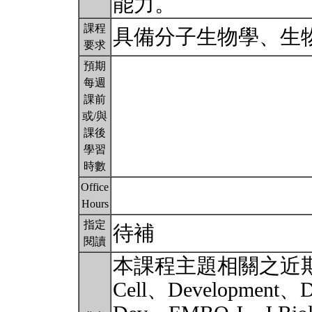
能力。
課程
具備分子生物學、生
要求
預期
每週
課前
或/與
課後
學習
時數
Office
Hours
指定
待補
閱讀
本課程主題相關之近
Cell、Development、D