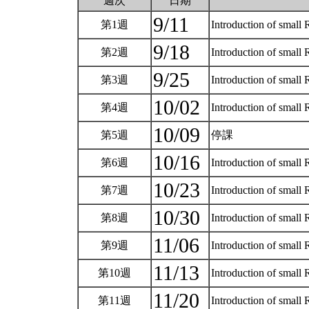
週次
日期
9/11
第1週
Introduction of small 
9/18
第2週
Introduction of small 
9/25
第3週
Introduction of smal
10/02
第4週
Introduction of smal
10/09
第5週
停課
10/16
第6週
Introduction of smal
10/23
第7週
Introduction of smal
10/30
第8週
Introduction of smal
11/06
第9週
Introduction of smal
11/13
第10週
Introduction of small
11/20
第11週
Introduction of small