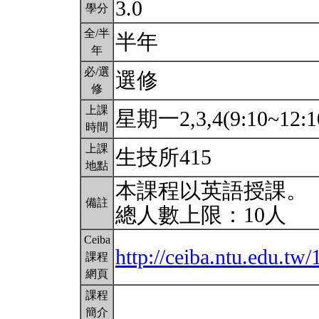
3.0
學分
全/半
半年
年
必/選
選修
修
上課
星期一2,3,4(9:10~12:1
時間
上課
生技所415
地點
本課程以英語授課。
備註
總人數上限：10人
Ceiba
http://ceiba.ntu.edu.t
課程
網頁
課程
簡介