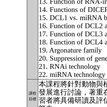
13. Function of RNA-i
14. Functions of DICER
15. DCL1 vs. miRNA b
16. Function of DCL2 
17. Function of DCL3 
18. Function of DCL4 
19. Argonature family
20. Suppression of gene
21. RNAi technology
22. miRNA technolog
本課程將針對動物與
發展進行討論，著重
課程
習者將具備研讀及評
目標