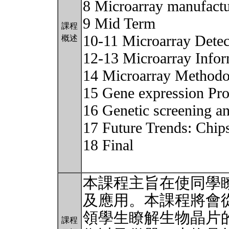
8 Microarray manufactu
9 Mid Term
課程
10-11 Microarray Detec
概述
12-13 Microarray Infor
14 Microarray Methodo
15 Gene expression Pro
16 Genetic screening a
17 Future Trends: Chips
18 Final
本課程主旨在使同學
及應用。本課程將會
領學生瞭解生物晶片
課程