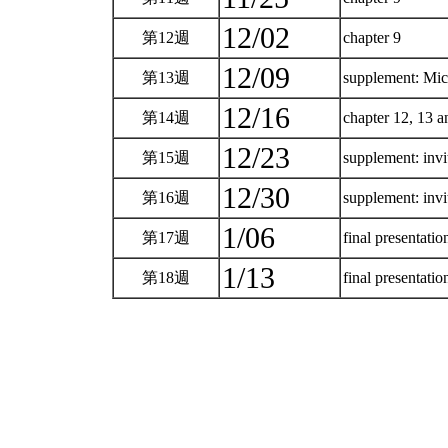
12/02
第12週
chapter 9
12/09
第13週
supplement: Mic
12/16
第14週
chapter 12, 13 
12/23
第15週
supplement: inv
12/30
第16週
supplement: inv
1/06
第17週
final presentati
1/13
第18週
final presentati