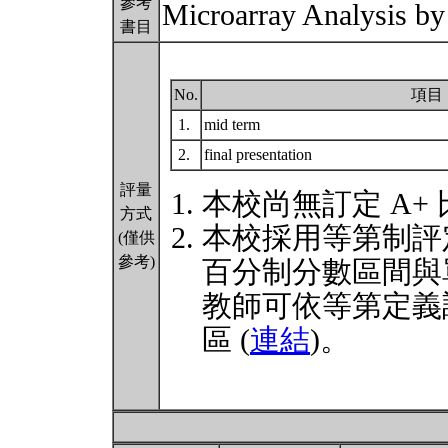
參考
Microarray Analysis b
書目
No.
項目
1.
mid term
2.
final presentation
評量
本校尚無訂定 A+
方式
本校採用等第制評
(僅供
參考)
百分制分數區間與
教師可依等第定義
區 (
連結
)。