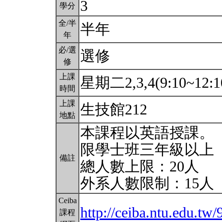
3
學分
全/半
半年
年
必/選
選修
修
上課
星期二2,3,4(9:10~12:1
時間
上課
生技館212
地點
本課程以英語授課。
限學士班三年級以上
備註
總人數上限：20人
外系人數限制：15人
Ceiba
http://ceiba.ntu.edu.tw
課程