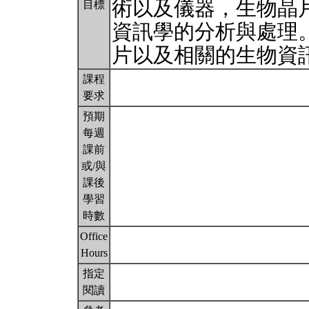
術以及儀器，生物晶
目標
資訊學的分析與處理
片以及相關的生物資
課程
要求
預期
每週
課前
或/與
課後
學習
時數
Office
Hours
指定
閱讀