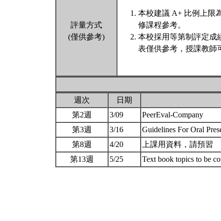
本校建議 A+ 比例上
評量方式
修課程參考。
(僅供參考)
本校採用等第制評定成
表僅供參考，授課教師
週次
日期
第2週
3/09
PeerEval-Company
第3週
3/16
Guidelines For Oral Pres
第8週
4/20
上課用資料，請預習
第13週
5/25
Text book topics to be co