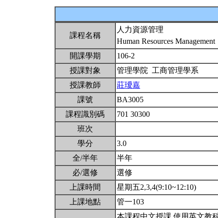
人力資源管理
課程名稱
Human Resources Management
開課學期
106-2
授課對象
管理學院 工商管理學系
授課教師
莊璦嘉
課號
BA3005
課程識別碼
701 30300
班次
學分
3.0
全/半年
半年
必/選修
選修
上課時間
星期五2,3,4(9:10~12:10)
上課地點
管一103
本課程中文授課,使用英文教