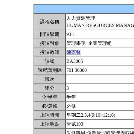
人力資源管理
課程名稱
HUMAN RESOURCES MANA
開課學期
93-1
授課對象
管理學院 企業管理組
授課教師
陳家聲
課號
BA3005
課程識別碼
701 30300
班次
學分
3
全/半年
半年
必/選修
必修
上課時間
星期二2,3,4(9:10~12:10)
上課地點
管貳103
先修科目:企業管理或管理學或