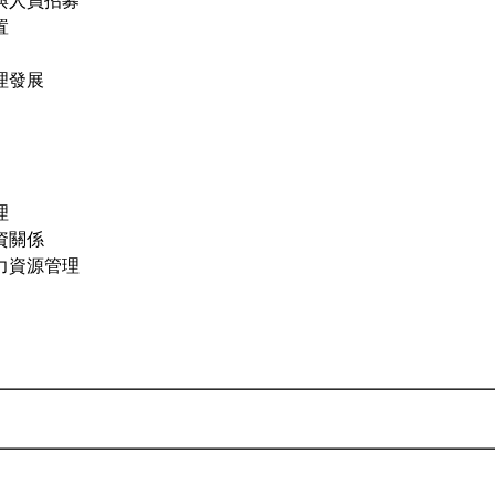
與人員招募
置
理發展
理
資關係
力資源管理