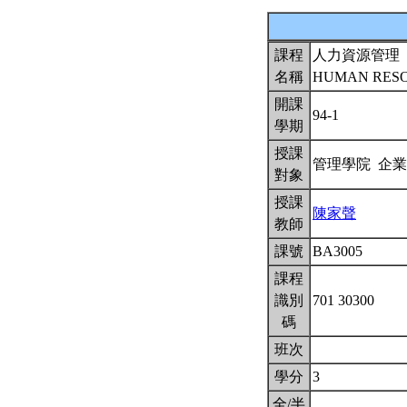
課程
人力資源管理
名稱
HUMAN RES
開課
94-1
學期
授課
管理學院 企
對象
授課
陳家聲
教師
課號
BA3005
課程
識別
701 30300
碼
班次
學分
3
全/半