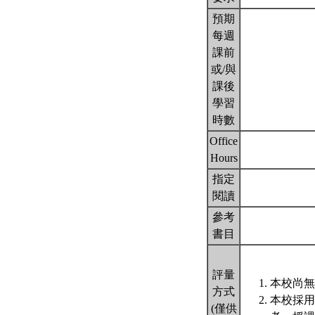
預期
每週
課前
或/與
課後
學習
時數
Office
Hours
指定
閱讀
參考
書目
評量
本校尚無
方式
本校採用
(僅供