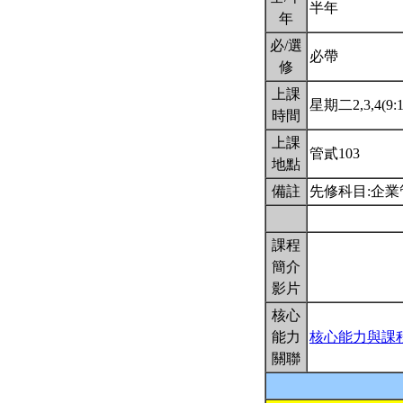
半年
年
必/選
必帶
修
上課
星期二2,3,4(9:1
時間
上課
管貳103
地點
備註
先修科目:企
課程
簡介
影片
核心
能力
核心能力與課
關聯