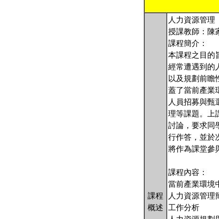
人力資源管理（台
授課教師：陳
課程簡介：
本課程之目的
經常遭遇到的
以及規劃前瞻
蓋了當前產業
人員招募與甄
理等課題。上
討論，要求同
行作答，並於
將作為課堂參
課程內容：
當前產業環境
課程
人力資源管理
概述
工作分析