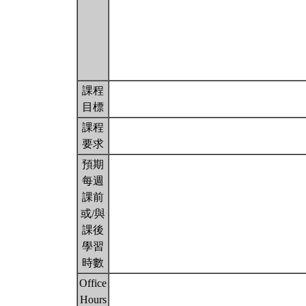
課程
目標
課程
要求
預期
每週
課前
或/與
課後
學習
時數
Office
Hours