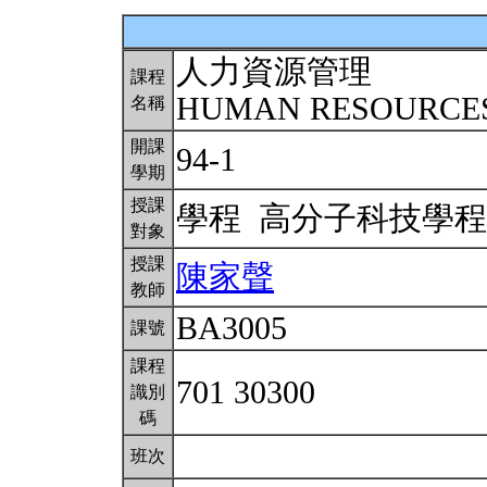
人力資源管理
課程
HUMAN RESOURCE
名稱
開課
94-1
學期
授課
學程 高分子科技學
對象
授課
陳家聲
教師
BA3005
課號
課程
701 30300
識別
碼
班次