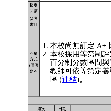
指定
閱讀
參考
書目
本校尚無訂定 A+
本校採用等第制評
評量
方式
百分制分數區間與
(僅供
教師可依等第定義
參考)
區 (
連結
)。
週次
日期