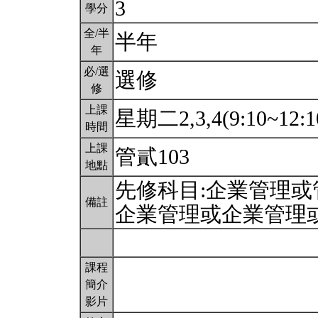
3
學分
全/半
半年
年
必/選
選修
修
上課
星期二2,3,4(9:10~12:1
時間
上課
管貳103
地點
先修科目:企業管理
備註
企業管理或企業管理或
課程
簡介
影片