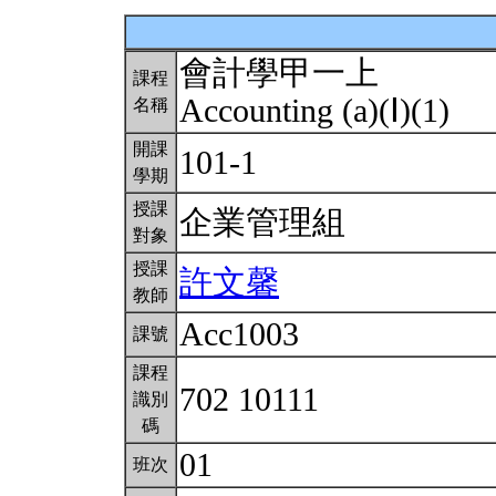
會計學甲一上
課程
Accounting (a)(Ⅰ)(1)
名稱
開課
101-1
學期
授課
企業管理組
對象
授課
許文馨
教師
Acc1003
課號
課程
702 10111
識別
碼
01
班次