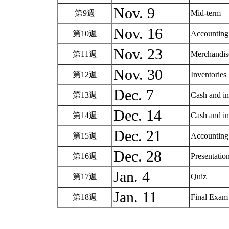
Nov. 9
第9週
Mid-term
Nov. 16
第10週
Accounting 
Nov. 23
第11週
Merchandis
Nov. 30
第12週
Inventories
Dec. 7
第13週
Cash and in
Dec. 14
第14週
Cash and in
Dec. 21
第15週
Accounting 
Dec. 28
第16週
Presentatio
Jan. 4
第17週
Quiz
Jan. 11
第18週
Final Exa