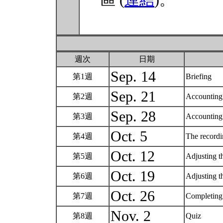
區 (
連結
)。
週次
日期
Sep. 14
第1週
Briefing
Sep. 21
第2週
Accounting
Sep. 28
第3週
Accounting 
Oct. 5
第4週
The record
Oct. 12
第5週
Adjusting t
Oct. 19
第6週
Adjusting t
Oct. 26
第7週
Completing 
Nov. 2
第8週
Quiz