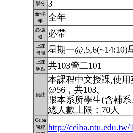
3
學分
全/半
全年
年
必/選
必帶
修
上課
星期一@,5,6(~14:10)星
時間
上課
共103管二101
地點
本課程中文授課,使用
@56，共103。
備註
限本系所學生(含輔系
總人數上限：70人
Ceiba
http://ceiba.ntu.edu.tw
課程