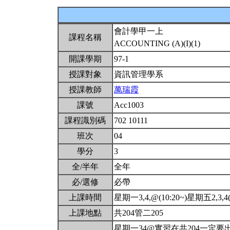
會計學甲一上
課程名稱
ACCOUNTING (A)(I)(1)
開課學期
97-1
授課對象
資訊管理學系
授課教師
萬瑞霞
課號
Acc1003
課程識別碼
702 10111
班次
04
學分
3
全/半年
全年
必/選修
必帶
上課時間
星期一3,4,@(10:20~)星期五2,3,4(9
上課地點
共204管二205
星期一34@實習在共204一定要