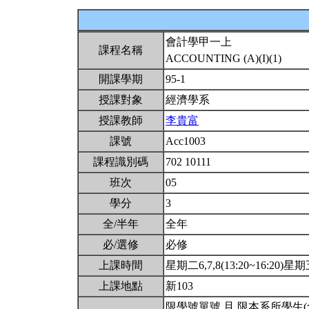
會計學甲一上
課程名稱
ACCOUNTING (A)(I)(1)
開課學期
95-1
授課對象
經濟學系
授課教師
李貴富
課號
Acc1003
課程識別碼
702 10111
班次
05
學分
3
全/半年
全年
必/選修
必修
上課時間
星期二6,7,8(13:20~16:20)星期五7
上課地點
新103
限學號單號 且 限本系所學生