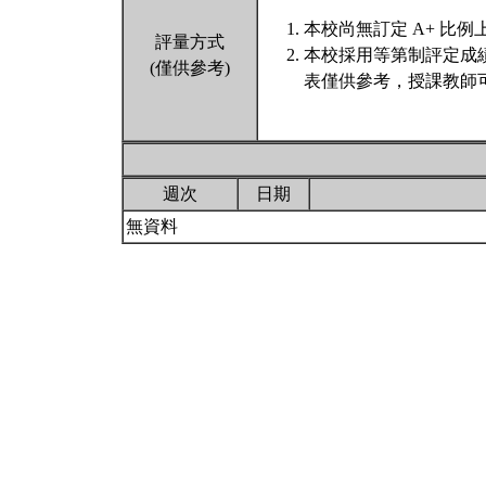
本校尚無訂定 A+ 比例
評量方式
本校採用等第制評定成
(僅供參考)
表僅供參考，授課教師
週次
日期
無資料