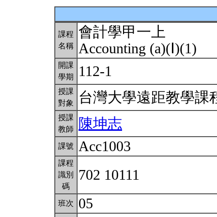
會計學甲一上
課程
Accounting (a)(Ⅰ)(1)
名稱
開課
112-1
學期
授課
台灣大學遠距教學課
對象
授課
陳坤志
教師
Acc1003
課號
課程
702 10111
識別
碼
05
班次