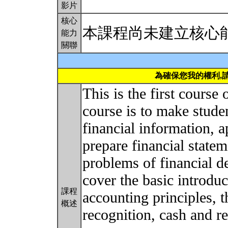
影片
核心
本課程尚未建立核心
能力
關聯
為確保您我的權利,
This is the first course
course is to make stude
financial information, 
prepare financial statem
problems of financial d
cover the basic introdu
課程
accounting principles, 
概述
recognition, cash and re