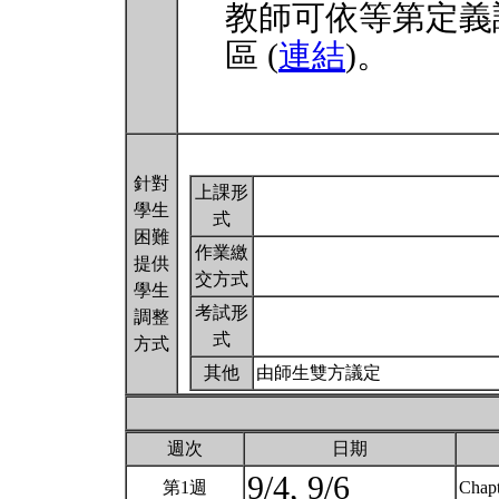
教師可依等第定義
區 (
連結
)。
針對
上課形
學生
式
困難
作業繳
提供
交方式
學生
考試形
調整
式
方式
其他
由師生雙方議定
週次
日期
9/4, 9/6
第1週
Chapt