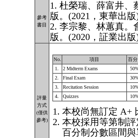
1. 杜榮瑞、薛富井
版。(2021，東華出版
參考
2. 李宗黎、林蕙真
書目
版。(2020，証業出版
No.
項目
百分
1.
2 Midterm Exams
50
2.
Final Exam
30
3.
Recitation Session
10
4.
Quizzes
10
評量
方式
本校尚無訂定 A+
(僅供
本校採用等第制評
參考)
百分制分數區間與