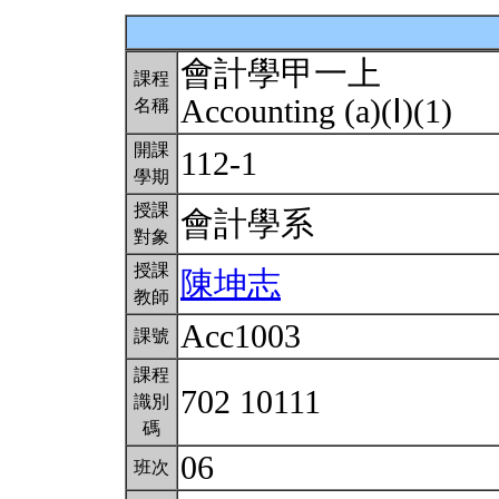
會計學甲一上
課程
Accounting (a)(Ⅰ)(1)
名稱
開課
112-1
學期
授課
會計學系
對象
授課
陳坤志
教師
Acc1003
課號
課程
702 10111
識別
碼
06
班次