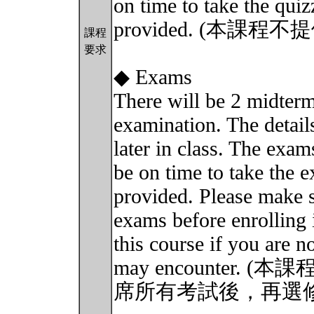
on time to take the qui
provided. (本課
課程
要求
◆ Exams
There will be 2 midterm
examination. The detail
later in class. The exam
be on time to take the
provided. Please make su
exams before enrolling 
this course if you are n
may encounter
席所有考試後，再選