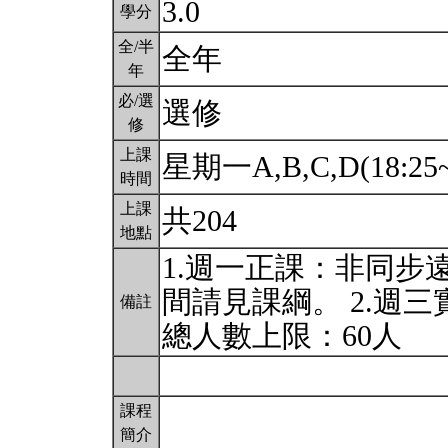
3.0
學分
全/半
全年
年
必/選
選修
修
上課
星期一A,B,C,D(18:25~
時間
上課
共204
地點
1.週一正課：非同步
間請見課綱。 2.週
備註
總人數上限：60人
課程
簡介