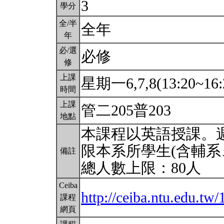
3
學分
全/半
全年
年
必/選
必修
修
上課
星期一6,7,8(13:20~16:
時間
上課
管二205普203
地點
本課程以英語授課。
限本系所學生(含輔系
備註
總人數上限：80人
Ceiba
http://ceiba.ntu.edu.tw
課程
網頁