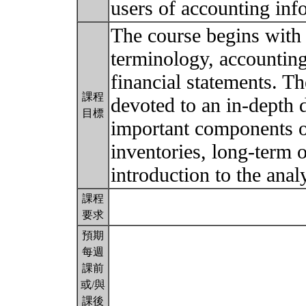
users of accounting inf
The course begins with 
terminology, accounting
financial statements. Th
課程
devoted to an in-depth 
目標
important components of
inventories, long-term o
introduction to the anal
課程
要求
預期
每週
課前
或/與
課後