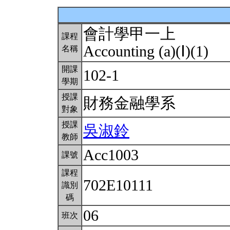
會計學甲一上
課程
Accounting (a)(Ⅰ)(1)
名稱
開課
102-1
學期
授課
財務金融學系
對象
授課
吳淑鈴
教師
Acc1003
課號
課程
702E10111
識別
碼
06
班次