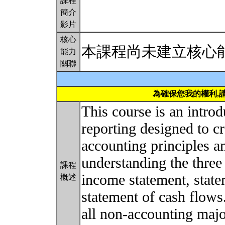
課程
簡介
影片
核心
本課程尚未建立核心
能力
關聯
為確保您我的權利,
This course is an introd
reporting designed to c
accounting principles a
understanding the three 
課程
income statement, state
概述
statement of cash flows
all non-accounting majo