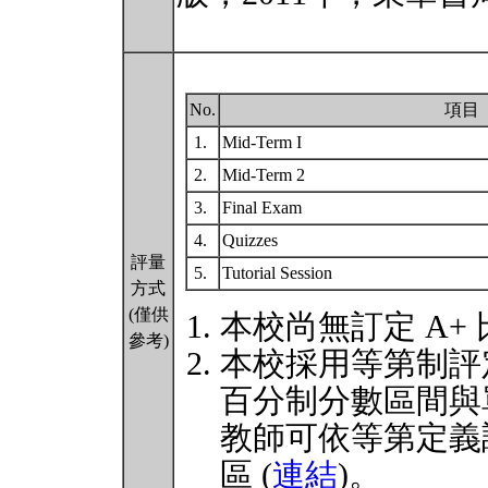
No.
項目
1.
Mid-Term I
2.
Mid-Term 2
3.
Final Exam
4.
Quizzes
評量
5.
Tutorial Session
方式
(僅供
本校尚無訂定 A+
參考)
本校採用等第制評
百分制分數區間與
教師可依等第定義
區 (
連結
)。