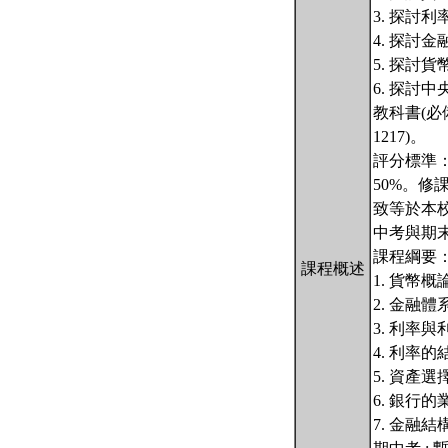
3. 探討
4. 探討
5. 探討
6. 探討
教科書(必備
1217)。
評分標準：
50%。
致等於本
中考與期
課程綱要
課程概述
1. 貨幣概論
2. 金融體
3. 利率與
4. 利率的
5. 資產選
6. 銀行
7. 金融結