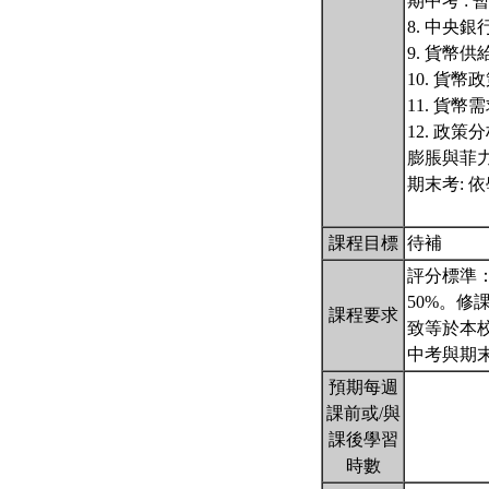
期中考 :
8. 中央
9. 貨幣
10. 貨幣
11. 貨幣
12. 政
膨脹與菲
期末考: 
課程目標
待補
評分標準：
50%。
課程要求
致等於本
中考與期
預期每週
課前或/與
課後學習
時數