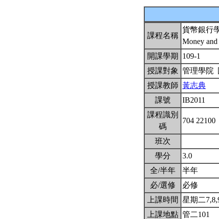
貨幣銀行
課程名稱
Money and 
開課學期
109-1
授課對象
管理學院
授課教師
黃志典
課號
IB2011
課程識別
704 22100
碼
班次
學分
3.0
全/半年
半年
必/選修
必修
上課時間
星期二7,8,9(
上課地點
管二101