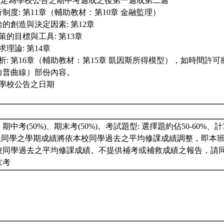
 暫定為學校公告之期中考週或之後第一週或第二週
銀行制度: 第11章（輔助教材：第10章 金融監理）
供給的創造與決定因素: 第12章
政策的目標與工具: 第13章
需求理論: 第14章
策分析: 第16章（輔助教材：第15章 凱因斯所得模型），如時間許
力普曲線）部份內容。
依學校公告之日期
期中考(50%)、期末考(50%)。考試題型: 選擇題約佔50-60%、
修課同學之學期成績將依本校同學過去之平均修課成績調整，即本
校同學過去之平均修課成績。不提供補考或補救成績之報告，請
末考