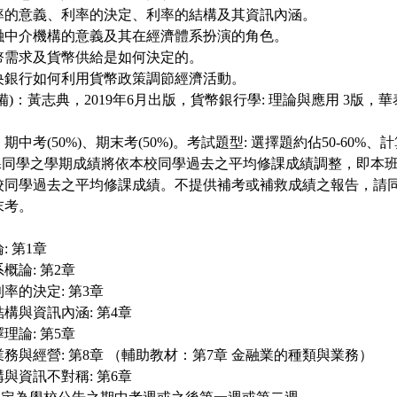
利率的意義、利率的決定、利率的結構及其資訊內涵。
金融中介機構的意義及其在經濟體系扮演的角色。
貨幣需求及貨幣供給是如何決定的。
中央銀行如何利用貨幣政策調節經濟活動。
)：黃志典，2019年6月出版，貨幣銀行學: 理論與應用 3版，華泰文化 (
期中考(50%)、期末考(50%)。考試題型: 選擇題約佔50-60%、
修課同學之學期成績將依本校同學過去之平均修課成績調整，即本
校同學過去之平均修課成績。不提供補考或補救成績之報告，請
末考。
：
: 第1章
系概論: 第2章
利率的決定: 第3章
結構與資訊內涵: 第4章
擇理論: 第5章
的業務與經營: 第8章 （輔助教材：第7章 金融業的種類與業務）
構與資訊不對稱: 第6章