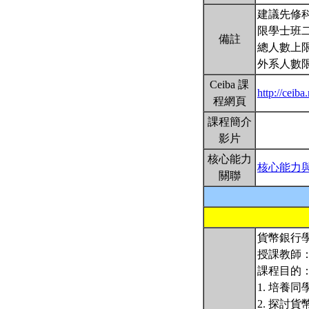
建議先修
限學士班
備註
總人數上限
外系人數限
Ceiba 課
http://ceib
程網頁
課程簡介
影片
核心能力
核心能力
關聯
貨幣銀行學
授課教師
課程目的
1. 培養
2. 探討