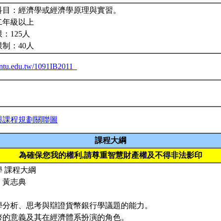
科目：經濟學或經濟學原理與實習。
二年級以上
：125人
制：40人
a.ntu.edu.tw/1091IB2011_
與課程規劃關聯圖
課程大綱
為確保您我的權利,請尊重智慧財產權及不得非法影印
 課程大綱
：黃志典
：
同學分析、思考與辯證貨幣銀行學議題的能力。
貨幣的意義及其在經濟體系扮演的角色。