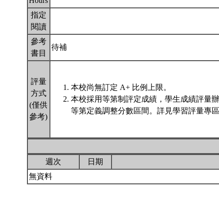
Hours
指定
閱讀
參考
待補
書目
評量
本校尚無訂定 A+ 比例上限。
方式
本校採用等第制評定成績，學生成績評量
(僅供
等第定義調整分數區間。詳見學習評量專區 
參考)
週次
日期
無資料