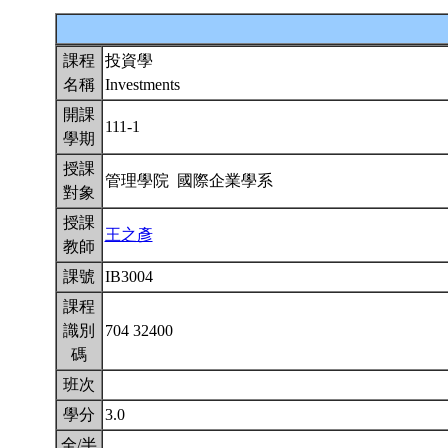
課程
投資學
名稱
Investments
開課
111-1
學期
授課
管理學院 國際企業學系
對象
授課
王之彥
教師
課號
IB3004
課程
識別
704 32400
碼
班次
學分
3.0
全/半