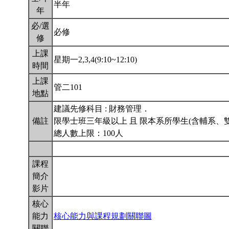
半年
年
必/選
必修
修
上課
星期一2,3,4(9:10~12:10)
時間
上課
管二101
地點
建議先修科目 : 財務管理．
備註
限學士班三年級以上 且 限本系所學生(含輔系、雙
總人數上限：100人
課程
簡介
影片
核心
能力
核心能力與課程規劃關聯圖
關聯