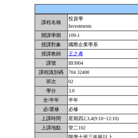
投資學
課程名稱
Investments
開課學期
109-1
授課對象
國際企業學系
授課教師
王之彥
課號
IB3004
課程識別碼
704 32400
班次
02
學分
3.0
全/半年
半年
必/選修
必修
上課時間
星期四2,3,4(9:10~12:10)
上課地點
管二102
限學士班三年級以上