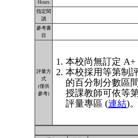
Hours
指定閱
讀
參考書
目
本校尚無訂定 A+
本校採用等第制
評量方
式
的百分制分數區
(僅供
授課教師可依等
參考)
評量專區 (
連結
)