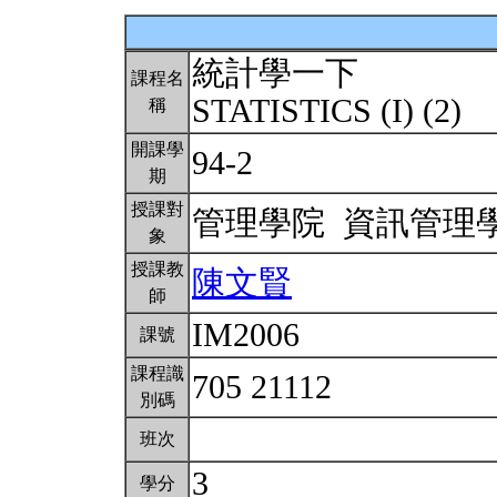
統計學一下
課程名
STATISTICS (I) (2)
稱
開課學
94-2
期
授課對
管理學院 資訊管理
象
授課教
陳文賢
師
IM2006
課號
課程識
705 21112
別碼
班次
3
學分