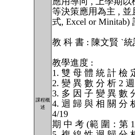
應用導向 , 上學期
等決策應用為主 , 
式, Excel or Minitab)
教 科 書 : 陳文賢 `
教學進度 :
1. 雙 母 體 統 計 檢 
2. 變 異 數 分 析 2 週 
3. 多 因 子 變 異 數 
課程概
4. 迴 歸 與 相 關 分 析
述
4/19
期 中 考 (範 圍：第 10
5. 複 線 性 迴 歸 分 析