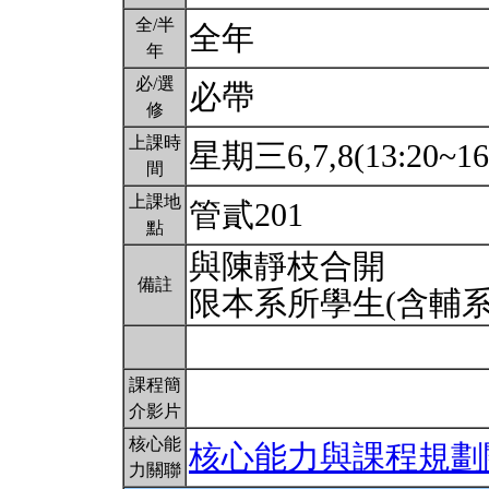
全/半
全年
年
必/選
必帶
修
上課時
星期三6,7,8(13:20~16
間
上課地
管貳201
點
與陳靜枝合開
備註
限本系所學生(含輔
課程簡
介影片
核心能
核心能力與課程規劃
力關聯