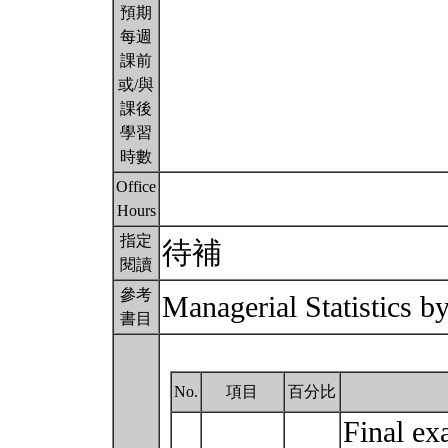
預期
每週
課前
或/與
課後
學習
時數
Office
Hours
指定
待補
閱讀
參考
Managerial Statistics b
書目
No.
項目
百分比
Final ex