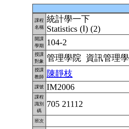
統計學一下
課程
Statistics (Ⅰ) (2)
名稱
開課
104-2
學期
授課
管理學院 資訊管理
對象
授課
陳靜枝
教師
IM2006
課號
課程
705 21112
識別
碼
班次