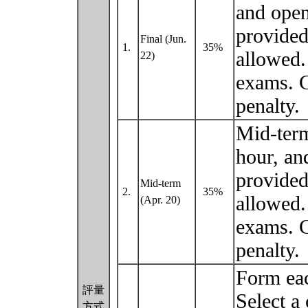
and open
provided
Final (Jun.
1.
35%
allowed.
22)
exams. C
penalty.
Mid-term
hour, an
provided
Mid-term
2.
35%
allowed.
(Apr. 20)
exams. C
penalty.
Form eac
評量
Select a
方式