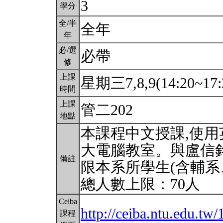
3
學分
全/半
全年
年
必/選
必帶
修
上課
星期三7,8,9(14:20~17:
時間
上課
管二202
地點
本課程中文授課,使用
大電腦教室。與盧信
備註
限本系所學生(含輔系
總人數上限：70人
Ceiba
http://ceiba.ntu.edu.t
課程