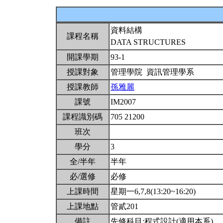
資料結構
課程名稱
DATA STRUCTURES
開課學期
93-1
授課對象
管理學院 資訊管理學系
授課教師
孫雅麗
課號
IM2007
課程識別碼
705 21200
班次
學分
3
全/半年
半年
必/選修
必修
上課時間
星期一6,7,8(13:20~16:20)
上課地點
管貳201
備註
先修科目:程式設計(適用本系)。