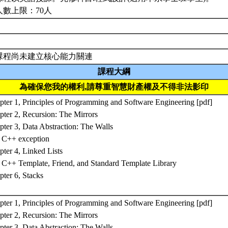
人數上限：70人
課程尚未建立核心能力關連
課程大綱
為確保您我的權利,請尊重智慧財產權及不得非法影印
pter 1, Principles of Programming and Software Engineering [pdf]
pter 2, Recursion: The Mirrors
pter 3, Data Abstraction: The Walls
 C++ exception
ter 4, Linked Lists
 C++ Template, Friend, and Standard Template Library
pter 6, Stacks
pter 1, Principles of Programming and Software Engineering [pdf]
pter 2, Recursion: The Mirrors
pter 3, Data Abstraction: The Walls