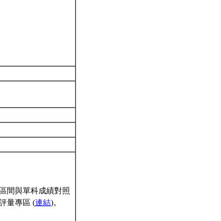
區間與單科成績對照
量專區 (
連結
)。