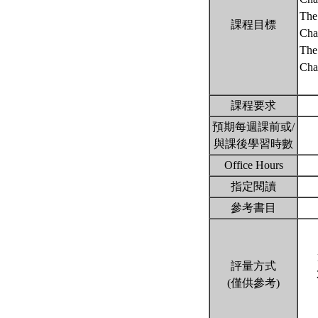
The
課程目標
Chap
The
Cha
課程要求
預期每週課前或/
與課後學習時數
Office Hours
指定閱讀
參考書目
評量方式
(僅供參考)