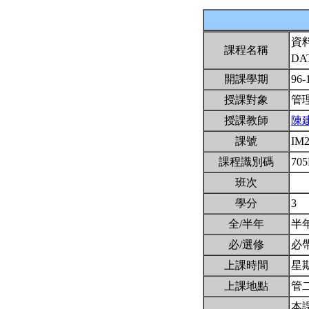
資
課程名稱
DA
開課學期
96-
授課對象
管
授課教師
陳
課號
IM
課程識別碼
705
班次
學分
3
全/半年
半
必/選修
必
上課時間
星期一
上課地點
管二
本