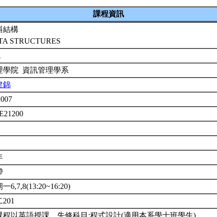
課程資訊
料結構
TA STRUCTURES
1
理學院 資訊管理學系
建錦
2007
E21200
年
帶
6,7,8(13:20~16:20)
201
課程以英語授課。先修科目:程式設計(適用本系學士班學生)。