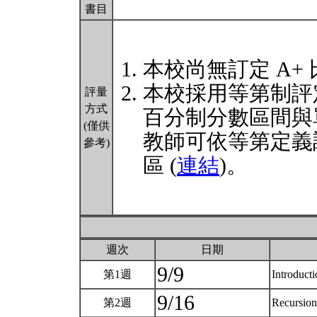
書目
本校尚無訂定 A+
本校採用等第制評
評量
方式
百分制分數區間與
(僅供
教師可依等第定義
參考)
區 (
連結
)。
週次
日期
9/9
第1週
Introduct
9/16
第2週
Recursion