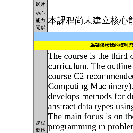
影片
核心
本課程尚未建立核心
能力
關聯
為確保您我的權利,
The course is the third
curriculum. The outline
course C2 recommended
Computing Machinery). 
develops methods for d
abstract data types us
The main focus is on th
課程
programming in problem
概述