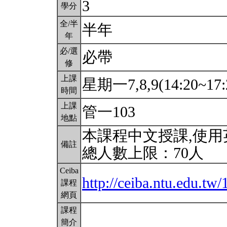
3
學分
全/半
半年
年
必/選
必帶
修
上課
星期一7,8,9(14:20~17:
時間
上課
管一103
地點
本課程中文授課,使
備註
總人數上限：70人
Ceiba
http://ceiba.ntu.edu.tw
課程
網頁
課程
簡介