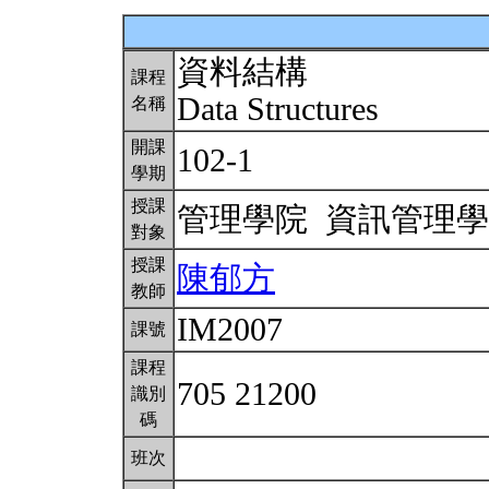
資料結構
課程
Data Structures
名稱
開課
102-1
學期
授課
管理學院 資訊管理
對象
授課
陳郁方
教師
IM2007
課號
課程
705 21200
識別
碼
班次