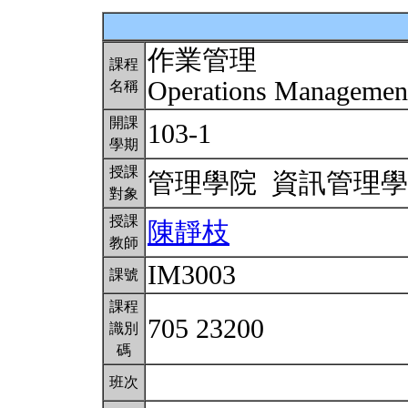
作業管理
課程
Operations Manageme
名稱
開課
103-1
學期
授課
管理學院 資訊管理
對象
授課
陳靜枝
教師
IM3003
課號
課程
705 23200
識別
碼
班次