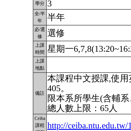
3
學分
全/半
半年
年
必/選
選修
修
上課
星期一6,7,8(13:20~16:
時間
上課
地點
本課程中文授課,使
405。
備註
限本系所學生(含輔系
總人數上限：65人
Ceiba
http://ceiba.ntu.edu.
課程