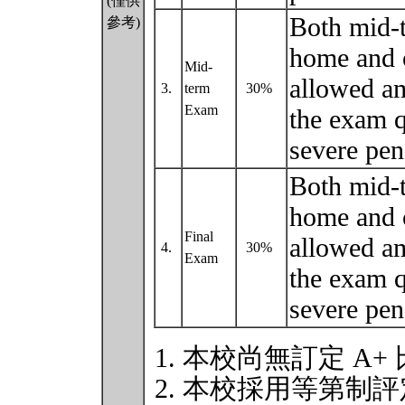
(僅供
Both mid-t
參考)
home and 
Mid-
allowed a
3.
term
30%
Exam
the exam q
severe pen
Both mid-t
home and 
Final
allowed a
4.
30%
Exam
the exam q
severe pen
本校尚無訂定 A+
本校採用等第制評