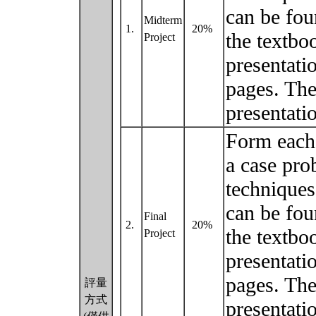
can be fou
Midterm
1.
20%
the textbo
Project
presentatio
pages. The
presentati
Form each
a case pro
techniques 
can be fou
Final
2.
20%
the textbo
Project
presentatio
pages. The
評量
方式
presentati