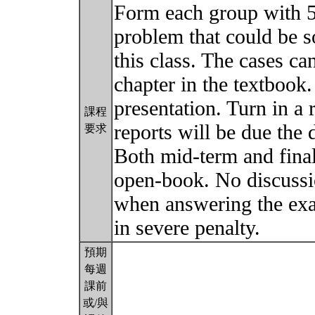
Form each group with 5
problem that could be s
this class. The cases ca
chapter in the textbook
presentation. Turn in a 
課程
reports will be due the 
要求
Both mid-term and fina
open-book. No discussi
when answering the exa
in severe penalty.
預期
每週
課前
或/與