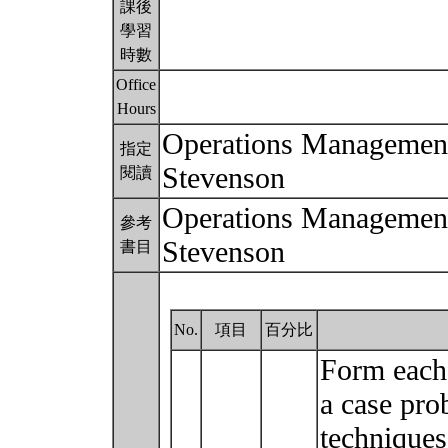
課後
學習
時數
Office
Hours
Operations Management 
指定
Stevenson
閱讀
Operations Management 
參考
Stevenson
書目
No.
項目
百分比
Form each
a case pro
techniques 