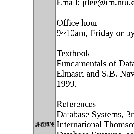
Email: jtlee@im.ntu.
Office hour
9~10am, Friday or b
Textbook
Fundamentals of Data
Elmasri and S.B. Na
1999.
References
Database Systems, 3r
International Thoms
課程概述