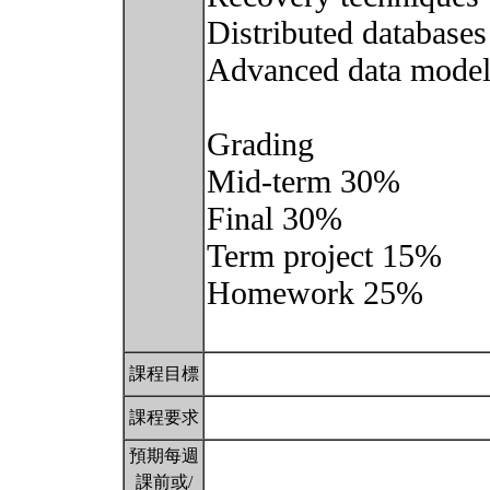
Distributed databases 
Advanced data model
Grading
Mid-term 30%
Final 30%
Term project 15%
Homework 25%
課程目標
課程要求
預期每週
課前或/