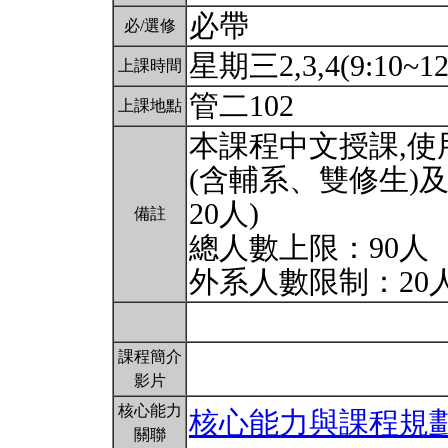
必帶
必/選修
星期三2,3,4(9:10~12
上課時間
管二102
上課地點
本課程中文授課,
(含輔系、雙修生)
20人)
備註
總人數上限：90人
外系人數限制：20
課程簡介
影片
核心能力
核心能力與課程規
關聯