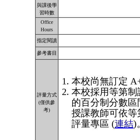
與課後學
習時數
Office
Hours
指定閱讀
參考書目
本校尚無訂定 A
本校採用等第制
評量方式
的百分制分數區
(僅供參
考)
授課教師可依等
評量專區 (
連結
)