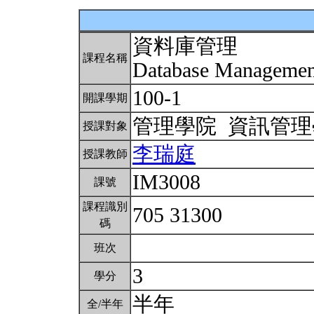
資料庫管理
課程名稱
Database Manageme
100-1
開課學期
管理學院 資訊管
授課對象
李瑞庭
授課教師
IM3008
課號
課程識別
705 31300
碼
班次
3
學分
半年
全/半年