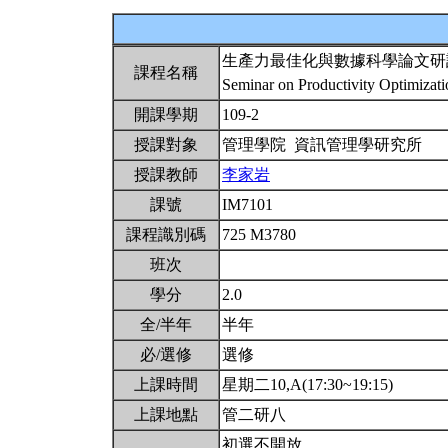
生產力最佳化與數據科學論文研
課程名稱
Seminar on Productivity Optimizati
開課學期
109-2
授課對象
管理學院 資訊管理學研究所
授課教師
李家岩
課號
IM7101
課程識別碼
725 M3780
班次
學分
2.0
全/半年
半年
必/選修
選修
上課時間
星期二10,A(17:30~19:15)
上課地點
管二研八
初選不開放。