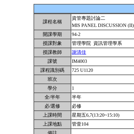
資管專題討論二
課程名稱
MIS PANEL DISCUSSION (II
開課學期
94-2
授課對象
管理學院 資訊管理學系
授課教師
謝清佳
課號
IM4003
課程識別碼
725 U1120
班次
學分
1
全/半年
半年
必/選修
必修
上課時間
星期五6,7(13:20~15:10)
上課地點
管壹104
備註