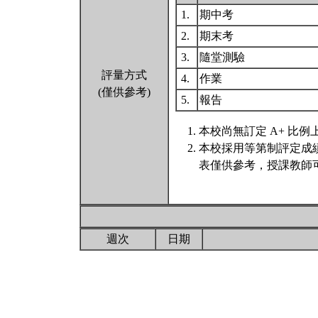
1.
期中考
2.
期末考
3.
隨堂測驗
評量方式
4.
作業
(僅供參考)
5.
報告
本校尚無訂定 A+ 比例
本校採用等第制評定成
表僅供參考，授課教師
週次
日期