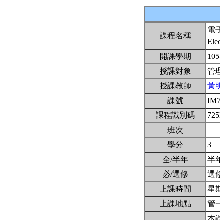
電
課程名稱
Ele
開課學期
105
授課對象
管
授課教師
黃
課號
IM
課程識別碼
72
班次
學分
3
全/半年
半
必/選修
選
上課時間
星期四
上課地點
管一
本