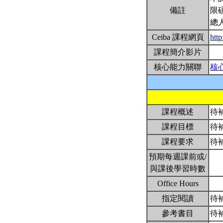
備註
限
總
Ceiba 課程網頁
htt
課程簡介影片
核心能力關聯
核
課程概述
待
課程目標
待
課程要求
待
預期每週課前或/
與課後學習時數
Office Hours
指定閱讀
待
參考書目
待