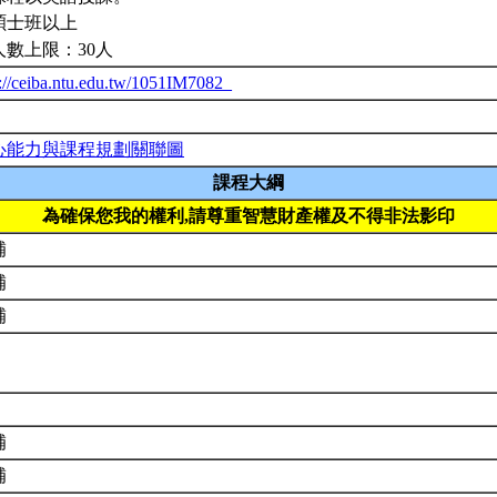
碩士班以上
人數上限：30人
p://ceiba.ntu.edu.tw/1051IM7082_
心能力與課程規劃關聯圖
課程大綱
為確保您我的權利,請尊重智慧財產權及不得非法影印
補
補
補
補
補