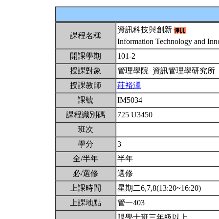
資訊科技與創新
課程名稱
Information Technology and Inn
開課學期
101-2
授課對象
管理學院 資訊管理學研究所
授課教師
莊裕澤
課號
IM5034
課程識別碼
725 U3450
班次
學分
3
全/半年
半年
必/選修
選修
上課時間
星期二6,7,8(13:20~16:20)
上課地點
管一403
限學士班三年級以上