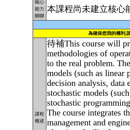
核心
本課程尚未建立核心
能力
關聯
為確保您我的權利,
待補This course will pro
methodologies of operat
to the real problem. Th
models (such as linear 
decision analysis, data 
stochastic models (such
stochastic programming,
The course integrates 
課程
management and enginee
概述