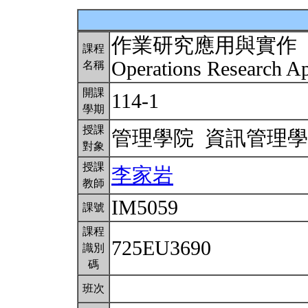
作業研究應用與實作
課程
Operations Research Ap
名稱
開課
114-1
學期
授課
管理學院 資訊管理
對象
授課
李家岩
教師
IM5059
課號
課程
725EU3690
識別
碼
班次