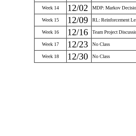
12/02
Week 14
MDP: Markov Deci
12/09
Week 15
RL: Reinforcement
12/16
Week 16
Team Project Dis
12/23
Week 17
No Class
12/30
Week 18
No Class