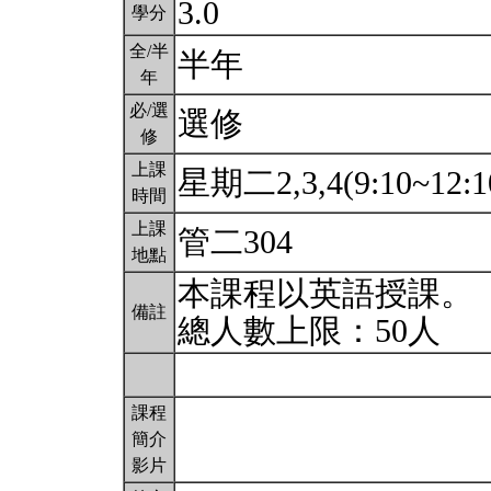
3.0
學分
全/半
半年
年
必/選
選修
修
上課
星期二2,3,4(9:10~12:1
時間
上課
管二304
地點
本課程以英語授課。
備註
總人數上限：50人
課程
簡介
影片