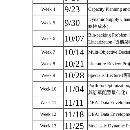
9/23
Week 4
Capacity Planning 
Dynamic Supply Cha
9/30
Week 5
線性成本)
Bin-packing Problem 
10/07
Week 6
Linearizatio
10/14
Week 7
Multi-Objective D
10/21
Week 8
Literature Review Pro
10/28
Week 9
Specialist Lec
Portfolio Optimiza
11/04
Week 10
與訂單配置最佳化)
11/11
Week 11
DEA: Data Envelo
11/18
Week 12
DEA: Data Envelo
11/25
Week 13
Stochastic Dynam