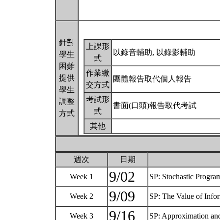
針對
上課形
以錄音輔助, 以錄影輔助
學生
式
困難
作業繳
提供
團體報告取代個人報告
交方式
學生
考試形
調整
書面(口頭)報告取代考試
式
方式
其他
週次
日期
9/02
Week 1
SP: Stochastic Prog
9/09
Week 2
SP: The Value of Inf
9/16
Week 3
SP: Approximatio