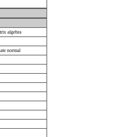
trix algebra
iate normal
)