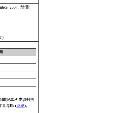
entice, 2007. (雙葉)
華泰)
明
區間與單科成績對照
量專區 (
連結
)。