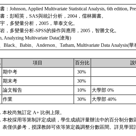
Johnson, Applied Multivariate Statistical Analysis, 6th edition, Pr
書：彭昭英，SAS與統計分析，2004，儒林圖書。
宇，多變量分析，2005，華泰文化。
岩，多變量分析-SPSS的操作與應用，2005，智勝文化。
in, Analyzing Multivariate Data(滄海)
、Black、Babin、Anderson、Tatham, Multivariate Data Analysis(
.
項目
百分比
說
期中考
30%
期末考
30%
論文報告
10%
大學部 0%
作業
30%
大學部 40%
本校尚無訂定 A+ 比例上限。
本校採用等第制評定成績，學生成績評量辦法中的百分制分數
表僅供參考，授課教師可依等第定義調整分數區間。詳見學習評