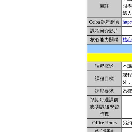
備註
限學
總人
Ceiba 課程網頁
http:
課程簡介影片
核心能力關聯
核心
課程概述
本
課程
課程目標
外
課程要求
為確
預期每週課前
或/與課後學習
時數
Office Hours
另
指定閱讀