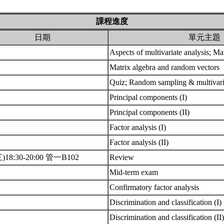
課程進度
日期
單元主題
Aspects of multivariate analysis; Ma
Matrix algebra and random vectors
Quiz; Random sampling & multivar
Principal components (I)
Principal components (II)
Factor analysis (I)
Factor analysis (II)
三)18:30-20:00 管一B102
Review
Mid-term exam
Confirmatory factor analysis
Discrimination and classification (I)
Discrimination and classification (II