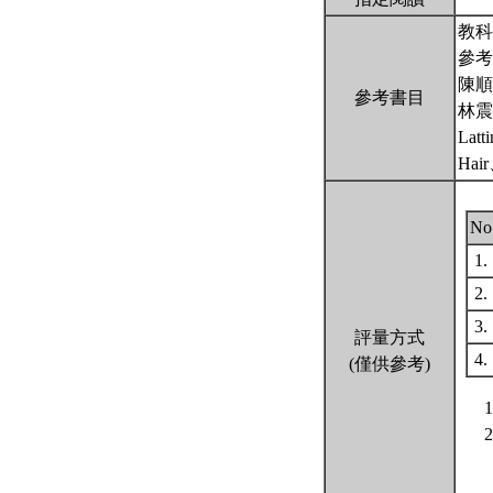
教科書：
參考
陳順
參考書目
林震
Latt
Hair
No
1.
2.
3.
評量方式
4.
(僅供參考)