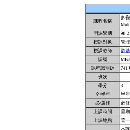
多變
課程名稱
Mult
開課學期
98-
授課對象
管理
授課教師
劉基
課號
MBA
課程識別碼
741
班次
學分
3
全/半年
半
必/選修
必
上課時間
星期四
上課地點
管一
本課