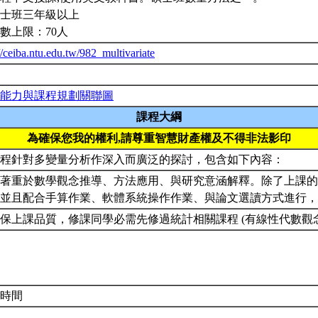
士班三年級以上
數上限：70人
//ceiba.ntu.edu.tw/982_multivariate
能力與課程規劃關聯圖
課程大綱
為確保您我的權利,請尊重智慧財產權及不得非法影印
課程針對多變量分析作深入而廣泛的探討，包含如下內容：
著重於數學觀念推導、方法應用、與研究意涵解釋。除了上課的講
，並且配合手算作業、軟體系統操作作業、與論文選讀方式進行
保上課品質，修課同學必需先修過統計相關課程 (有線性代數觀
約時間