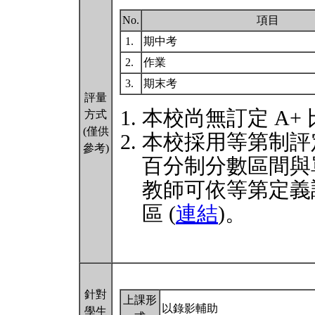
No.
項目
1.
期中考
2.
作業
3.
期末考
評量
本校尚無訂定 A+
方式
(僅供
本校採用等第制評
參考)
百分制分數區間與
教師可依等第定義
區 (
連結
)。
針對
上課形
以錄影輔助
學生