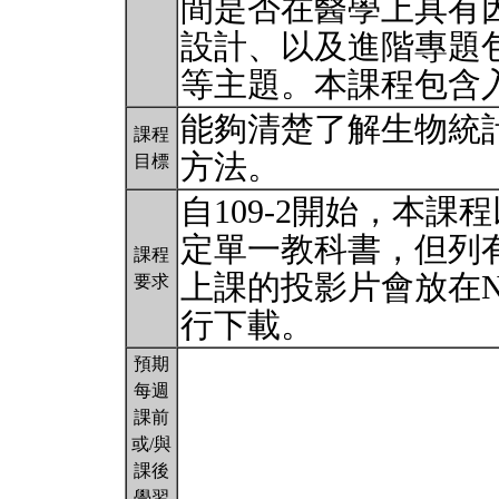
間是否在醫學上具有
設計、以及進階專題
等主題。本課程包含
能夠清楚了解生物統
課程
方法。
目標
自109-2開始，本
定單一教科書，但列
課程
上課的投影片會放在N
要求
行下載。
預期
每週
課前
或/與
課後
學習