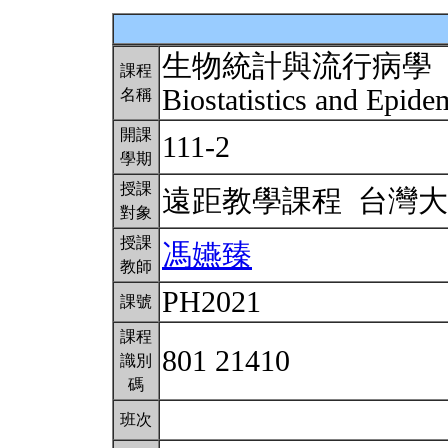
生物統計與流行病學
課程
Biostatistics and Epid
名稱
開課
111-2
學期
授課
遠距教學課程 台灣
對象
授課
馮嬿臻
教師
PH2021
課號
課程
801 21410
識別
碼
班次