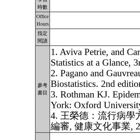
時數
Office
Hours
指定
閱讀
1. Aviva Petrie, and Ca
Statistics at a Glance, 
2. Pagano and Gauvreau
Biostatistics. 2nd editi
參考
3. Rothman KJ. Epidem
書目
York: Oxford Universit
4. 王榮德：流行病
編審, 健康文化事業, 2