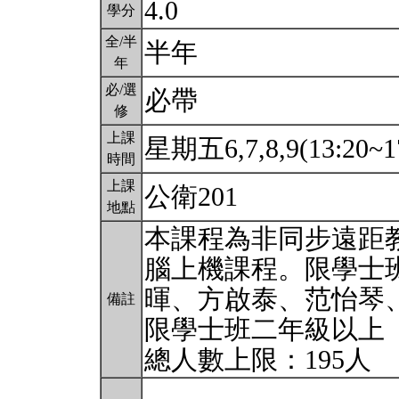
4.0
學分
全/半
半年
年
必/選
必帶
修
上課
星期五6,7,8,9(13:20~1
時間
上課
公衛201
地點
本課程為非同步遠距
腦上機課程。限學士
暉、方啟泰、范怡琴
備註
限學士班二年級以上
總人數上限：195人