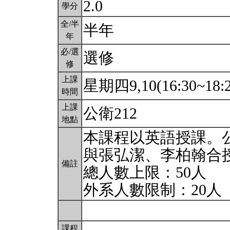
2.0
學分
全/半
半年
年
必/選
選修
修
上課
星期四9,10(16:30~18:
時間
上課
公衛212
地點
本課程以英語授課。
與張弘潔、李柏翰合
備註
總人數上限：50人
外系人數限制：20人
課程