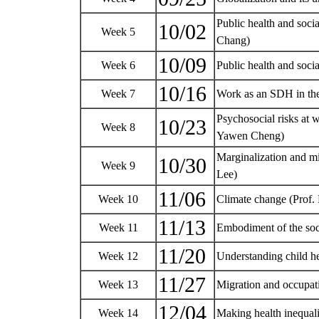
Public health and soci
10/02
Week 5
Chang)
10/09
Week 6
Public health and soci
10/16
Week 7
Work as an SDH in the
Psychosocial risks at w
10/23
Week 8
Yawen Cheng)
Marginalization and mi
10/30
Week 9
Lee)
11/06
Week 10
Climate change (Prof
11/13
Week 11
Embodiment of the soc
11/20
Week 12
Understanding child h
11/27
Week 13
Migration and occupat
12/04
Week 14
Making health inequali