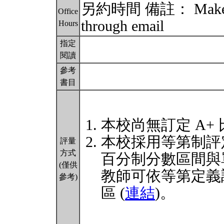
另約時間 備註： Make appo
Office
through email
Hours
指定
閱讀
參考
書目
本校尚無訂定 A+
本校採用等第制評
評量
方式
百分制分數區間與
(僅供
教師可依等第定義
參考)
區 (
連結
)。