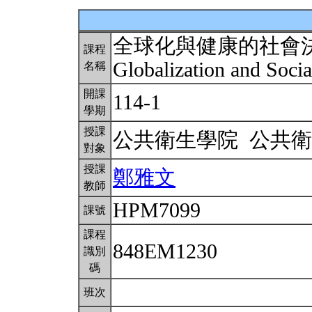
全球化與健康的社會
課程
Globalization and Soci
名稱
開課
114-1
學期
授課
公共衛生學院 公共
對象
授課
鄭雅文
教師
HPM7099
課號
課程
848EM1230
識別
碼
班次