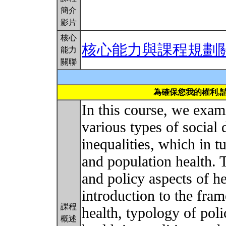
簡介
影片
核心
核心能力與課程規劃
能力
關聯
為確保您我的權利,
In this course, we exam
various types of social 
inequalities, which in t
and population health. 
and policy aspects of h
introduction to the fra
課程
health, typology of poli
概述