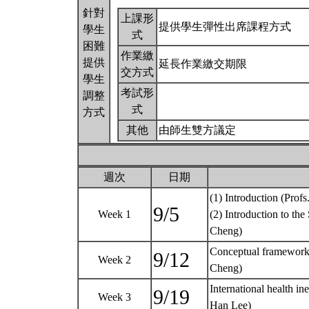
針對
上課形
提供學生彈性出席課程方式
學生
式
困難
作業繳
提供
延長作業繳交期限
交方式
學生
考試形
調整
式
方式
其他
由師生雙方議定
週次
日期
(1) Introduction (Pro
9/5
Week 1
(2) Introduction to th
Cheng)
Conceptual frameworks 
9/12
Week 2
Cheng)
International health in
9/19
Week 3
Han Lee)