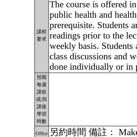
The course is offered i
public health and health
prerequisite. Students a
課程
readings prior to the l
要求
weekly basis. Students a
class discussions and w
done individually or in 
預期
每週
課前
或/與
課後
學習
時數
另約時間 備註： Make appo
Office