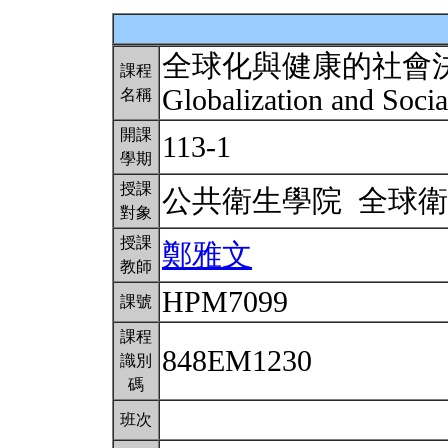
全球化與健康的社會
課程
Globalization and Soci
名稱
開課
113-1
學期
授課
公共衛生學院 全球
對象
授課
鄭雅文
教師
HPM7099
課號
課程
848EM1230
識別
碼
班次