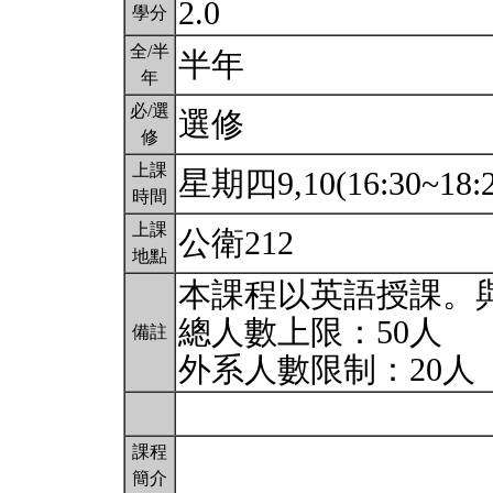
2.0
學分
全/半
半年
年
必/選
選修
修
上課
星期四9,10(16:30~18:
時間
上課
公衛212
地點
本課程以英語授課。
總人數上限：50人
備註
外系人數限制：20人
課程
簡介