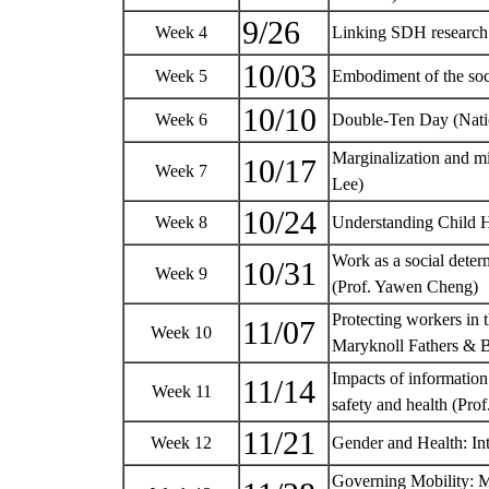
9/26
Week 4
Linking SDH research 
10/03
Week 5
Embodiment of the soc
10/10
Week 6
Double-Ten Day (Nati
Marginalization and mi
10/17
Week 7
Lee)
10/24
Week 8
Understanding Child H
Work as a social deter
10/31
Week 9
(Prof. Yawen Cheng)
Protecting workers in 
11/07
Week 10
Maryknoll Fathers & B
Impacts of informatio
11/14
Week 11
safety and health (Pr
11/21
Week 12
Gender and Health: Int
Governing Mobility: M