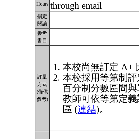
through email
Hours
指定
閱讀
參考
書目
本校尚無訂定 A+
本校採用等第制評
評量
方式
百分制分數區間與
(僅供
教師可依等第定義
參考)
區 (
連結
)。