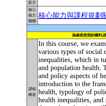
影片
核心
核心能力與課程規劃
能力
關聯
為確保您我的權利,
In this course, we exam
various types of social 
inequalities, which in t
and population health. 
and policy aspects of h
introduction to the fra
課程
health, typology of poli
概述
health inequalities, an