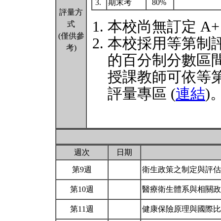
3.
期末考
80%
評量方
本校尚無訂定 A
式
(僅供參
本校採用等第制
考)
的百分制分數區
授課教師可依等
評量專區 (
連結
)
週次
日期
第9週
衛生政策之制定與評
第10週
醫療衛生體系與相關
第11週
健康保險原理與國際