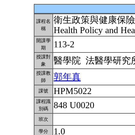
衛生政策與健康保險
課程名
Health Policy and Hea
稱
開課學
113-2
期
授課對
醫學院 法醫學研
象
授課教
郭年真
師
HPM5022
課號
課程識
848 U0020
別碼
班次
1.0
學分