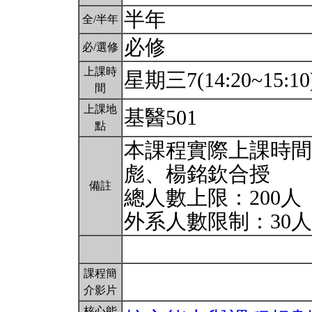
半年
全/半年
必修
必/選修
上課時
星期三7(14:20~15:10
間
上課地
基醫501
點
本課程實際上課時間
彪、楊銘欽合授
備註
總人數上限：200人
外系人數限制：30
課程簡
介影片
核心能