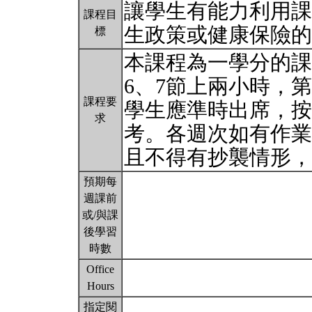
讓學生有能力利用課
課程目
生政策或健康保險
標
本課程為一學分的課
6、7節上兩小時，第
課程要
學生應準時出席，按
求
考。各週次如有作業
且不得有抄襲情形
預期每
週課前
或/與課
後學習
時數
Office
Hours
指定閱