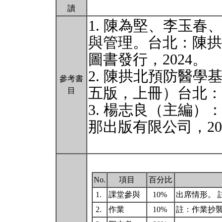
讀
1. 陳為堅、李玉
與管理。台北：陳拱
圖書發行，2024。
2. 陳拱北預防醫
參考書
五版，上冊）台北：
目
3. 楊志良（主編）
那出版有限公司，20
No.
項目
百分比
1.
課堂參與
10%
出席情形。
2.
作業
10%
註：作業抄