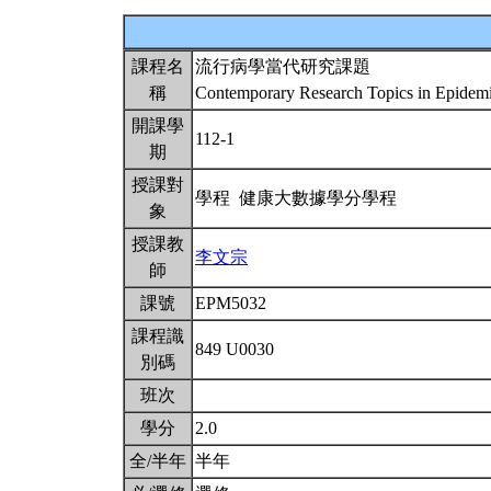
課程名
流行病學當代研究課題
稱
Contemporary Research Topics in Epidem
開課學
112-1
期
授課對
學程 健康大數據學分學程
象
授課教
李文宗
師
課號
EPM5032
課程識
849 U0030
別碼
班次
學分
2.0
全/半年
半年