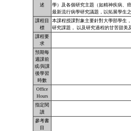
述
學）及各個研究主題（如精神疾病、
最新流行病學研究議題，以拓展學生
課程目
本課程授課對象主要針對大學部學生
標
研究課題， 以及研究過程的甘苦甜美
課程要
求
預期每
週課前
或/與課
後學習
時數
Office
Hours
指定閱
讀
參考書
目