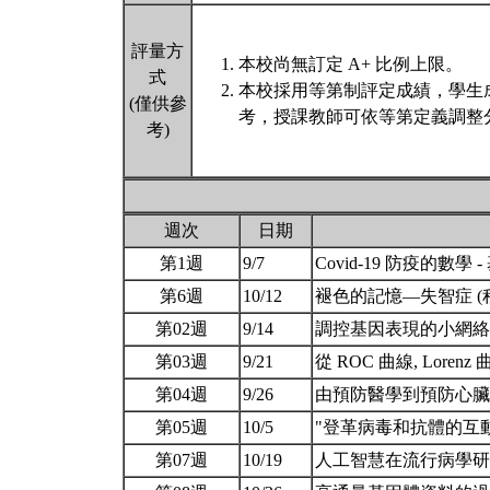
評量方
本校尚無訂定 A+ 比例上限。
式
本校採用等第制評定成績，學生
(僅供參
考，授課教師可依等第定義調整分
考)
週次
日期
第1週
9/7
Covid-19 防疫的數學 
第6週
10/12
褪色的記憶—失智症 (
第02週
9/14
調控基因表現的小網絡：
第03週
9/21
從 ROC 曲線, Lorenz
第04週
9/26
由預防醫學到預防心臟學
第05週
10/5
"登革病毒和抗體的互動
第07週
10/19
人工智慧在流行病學研