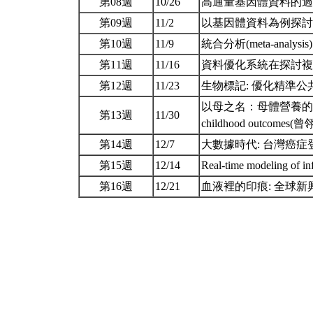
第08週
10/26
高通量基因體資料的過
第09週
11/2
以基因體資料為例探討
第10週
11/9
統合分析(meta-analysis
第11週
11/16
資料優化系統在探討複
第12週
11/23
生物標記: 優化精準公
以母之名：母體營養的跨代影響 Infl
第13週
11/30
childhood outcomes(
第14週
12/7
大數據時代: 台灣癌症
第15週
12/14
Real-time modeling of i
第16週
12/21
血液裡的印痕: 全球新