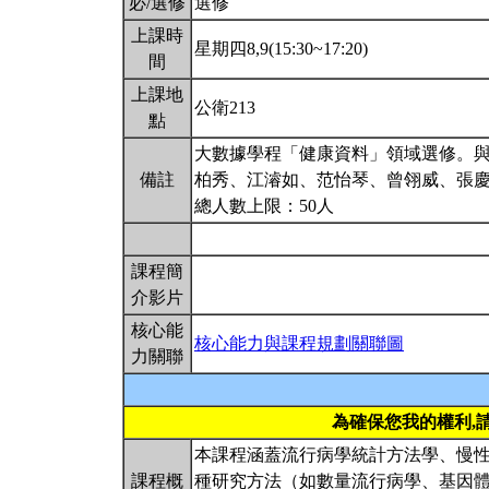
必/選修
選修
上課時
星期四8,9(15:30~17:20)
間
上課地
公衛213
點
大數據學程「健康資料」領域選修。
備註
柏秀、江濬如、范怡琴、曾翎威、張
總人數上限：50人
課程簡
介影片
核心能
核心能力與課程規劃關聯圖
力關聯
為確保您我的權利,
本課程涵蓋流行病學統計方法學、慢
課程概
種研究方法（如數量流行病學、基因