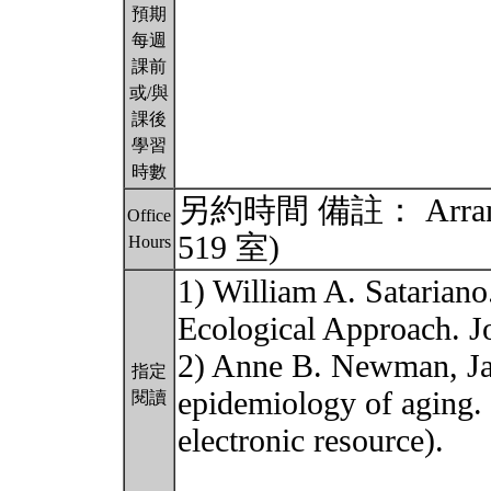
預期
每週
課前
或/與
課後
學習
時數
另約時間 備註： Arrange
Office
519 室)
Hours
1) William A. Satarian
Ecological Approach. Jo
2) Anne B. Newman, Ja
指定
epidemiology of agi
閱讀
electronic resource).