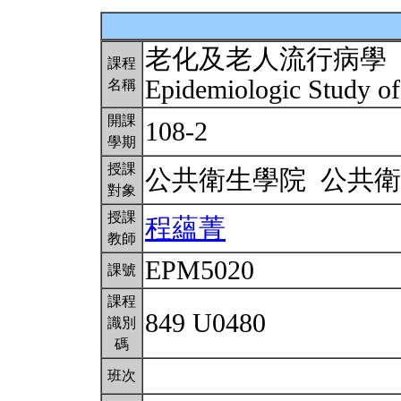
老化及老人流行病學
課程
Epidemiologic Study of
名稱
開課
108-2
學期
授課
公共衛生學院 公共
對象
授課
程蘊菁
教師
EPM5020
課號
課程
849 U0480
識別
碼
班次