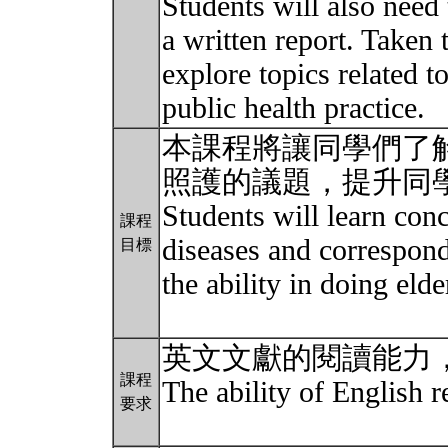
Students will also need 
a written report. Taken 
explore topics related t
public health practice.
本課程將讓同學們了
照護的議題，提升同
Students will learn conc
課程
diseases and correspond
目標
the ability in doing elde
英文文獻的閱讀能力
課程
The ability of English r
要求