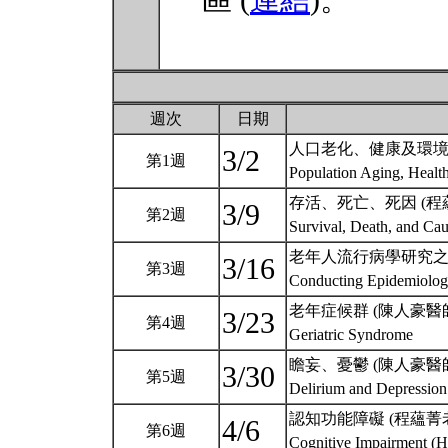
區 (
連結
)。
週次
日期
人口老化、健康及環境 
3/2
第1週
Population Aging, Heal
存活、死亡、死因 (程
3/9
第2週
Survival, Death, and Ca
老年人流行病學研究之執
3/16
第3週
Conducting Epidemiologi
老年症候群 (陳人豪醫
3/23
第4週
Geriatric Syndrome
瞻妄、憂鬱 (陳人豪醫
3/30
第5週
Delirium and Depressio
認知功能障礙 (程蘊菁老
4/6
第6週
Cognitive Impairment 