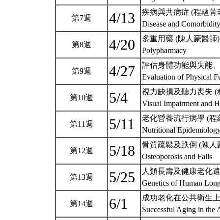
疾病與共病症 (程蘊菁
4/13
第7週
Disease and Comorbidit
多重用藥 (陳人豪醫師)
4/20
第8週
Polypharmacy
評估身體功能與失能、衰
4/27
第9週
Evaluation of Physical Fu
視力缺損及聽力喪失 (
5/4
第10週
Visual Impairment and 
老化營養流行病學 (程
5/11
第11週
Nutritional Epidemiolog
骨質疏鬆及跌倒 (陳人
5/18
第12週
Osteoporosis and Falls
人類長壽及健康老化遺傳
5/25
第13週
Genetics of Human Long
成功老化在公共衛生上的
6/1
第14週
Successful Aging in the