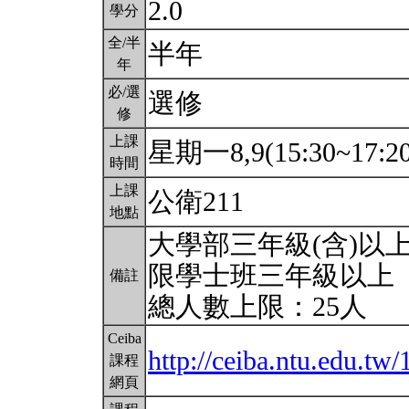
2.0
學分
全/半
半年
年
必/選
選修
修
上課
星期一8,9(15:30~17:2
時間
上課
公衛211
地點
大學部三年級(含)以
限學士班三年級以上
備註
總人數上限：25人
Ceiba
http://ceiba.ntu.edu.
課程
網頁