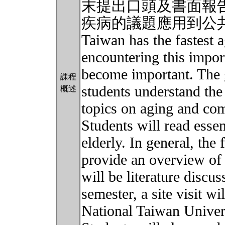
末提出口頭及書面報
疾病的議題應用到公
Taiwan has the fastest a
encountering this import
become important. The go
課程
students understand the
概述
topics on aging and com
Students will read essent
elderly. In general, the f
provide an overview of a
will be literature discus
semester, a site visit w
National Taiwan Univer