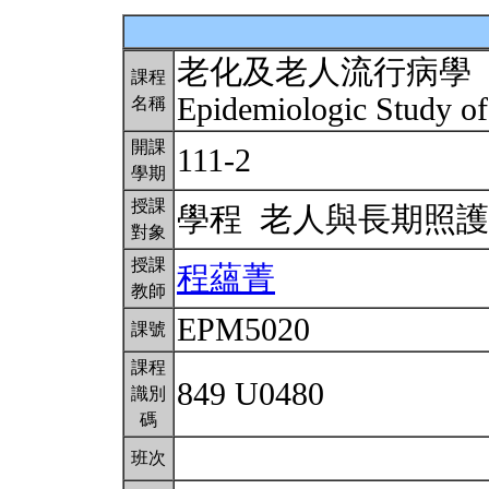
老化及老人流行病學
課程
Epidemiologic Study of
名稱
開課
111-2
學期
授課
學程 老人與長期照
對象
授課
程蘊菁
教師
EPM5020
課號
課程
849 U0480
識別
碼
班次