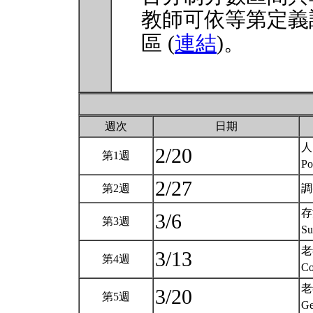
教師可依等第定義
區 (
連結
)。
週次
日期
人
2/20
第1週
Po
2/27
第2週
調
存
3/6
第3週
Su
老
3/13
第4週
Co
老
3/20
第5週
Ge