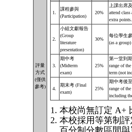
上課出席及參與
課程參與
1.
20%
attend class 
(Participation)
extra points
小組文獻報告
(Group
每位學生參與二
2.
30%
literature
(as a group)
presentation)
期中考
第一堂到期
評量
3.
(Midterm
25%
range of the
方式
exam)
term (not inc
(僅供
期中考後至
期末考 (Final
參考)
4.
25%
range of the
exam)
including the
本校尚無訂定 A+
本校採用等第制評
百分制分數區間與