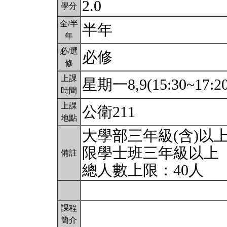
2.0
學分
全/半
半年
年
必/選
必修
修
上課
星期一8,9(15:30~17:2
時間
上課
公衛211
地點
大學部三年級(含)以
限學士班三年級以上
備註
總人數上限：40人
課程
簡介