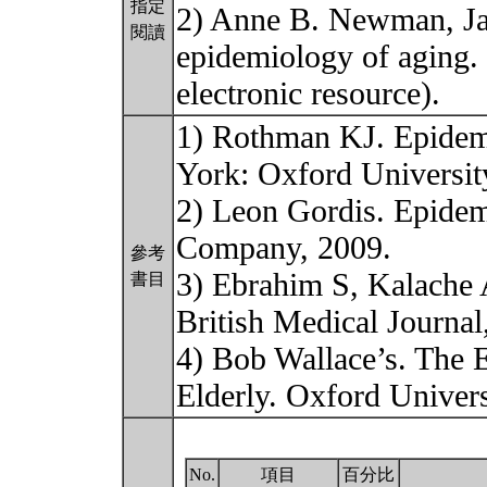
指定
2) Anne B. Newman, Ja
閱讀
epidemiology of agi
electronic resource).
1) Rothman KJ. Epidem
York: Oxford Universit
2) Leon Gordis. Epidem
Company, 2009.
參考
3) Ebrahim S, Kalache 
書目
British Medical Journal
4) Bob Wallace’s. The 
Elderly. Oxford Univer
No.
項目
百分比