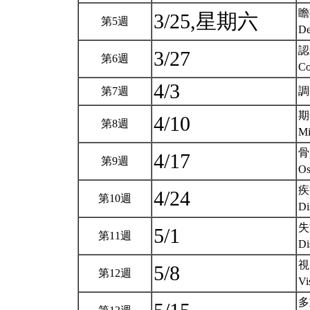
瞻
3/25,星期六
第5週
De
認
3/27
第6週
Co
4/3
第7週
調
期
4/10
第8週
Mi
骨
4/17
第9週
Os
疾
4/24
第10週
Di
失
5/1
第11週
Di
視
5/8
第12週
Vi
多