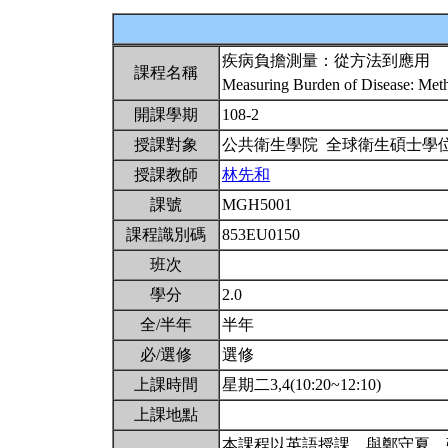
疾病負擔測量：從方法到應用
課程名稱
Measuring Burden of Disease: Met
開課學期
108-2
授課對象
公共衛生學院 全球衛生碩士學
授課教師
林先和
課號
MGH5001
課程識別碼
853EU0150
班次
學分
2.0
全/半年
半年
必/選修
選修
上課時間
星期二3,4(10:20~12:10)
上課地點
本課程以英語授課。與鄭守夏、