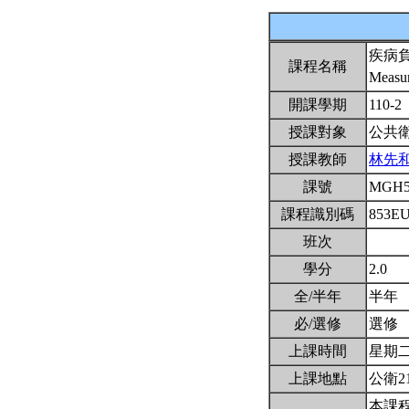
疾病
課程名稱
Measur
開課學期
110-2
授課對象
公共
授課教師
林先
課號
MGH5
課程識別碼
853E
班次
學分
2.0
全/半年
半年
必/選修
選修
上課時間
星期二3,
上課地點
公衛2
本課