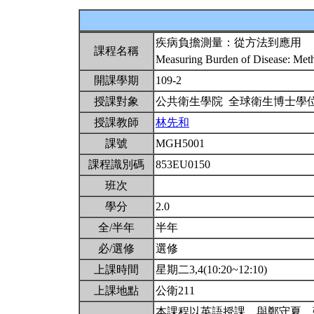
疾病負擔測量：從方法到應用
課程名稱
Measuring Burden of Disease: Met
開課學期
109-2
授課對象
公共衛生學院 全球衛生博士學
授課教師
林先和
課號
MGH5001
課程識別碼
853EU0150
班次
學分
2.0
全/半年
半年
必/選修
選修
上課時間
星期二3,4(10:20~12:10)
上課地點
公衛211
本課程以英語授課。與鄭守夏、