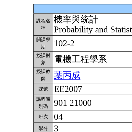
機率與統計
課程名
Probability and Statis
稱
開課學
102-2
期
授課對
電機工程學系
象
授課教
葉丙成
師
EE2007
課號
課程識
901 21000
別碼
04
班次
3
學分