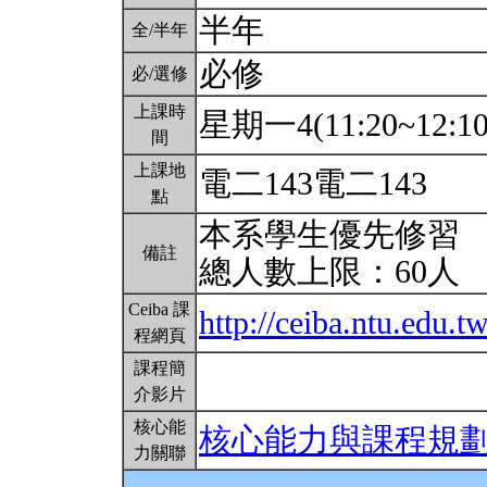
半年
全/半年
必修
必/選修
上課時
星期一4(11:20~12:10
間
上課地
電二143電二143
點
本系學生優先修習
備註
總人數上限：60人
Ceiba 課
http://ceiba.ntu.edu.
程網頁
課程簡
介影片
核心能
核心能力與課程規
力關聯