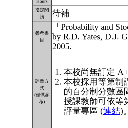
Hours
指定閱
待補
讀
「Probability and Sto
參考書
by R.D. Yates, D.J. 
目
2005.
本校尚無訂定 A
本校採用等第制
評量方
式
的百分制分數區
(僅供參
授課教師可依等
考)
評量專區 (
連結
)