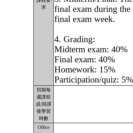
課程要
final exam during the
求
final exam week.
4. Grading:
Midterm exam: 40%
Final exam: 40%
Homework: 15%
Participation/quiz: 5
預期每
週課前
或/與課
後學習
時數
Office