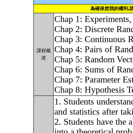
為確保您我的權利,
Chap 1: Experiments, 
Chap 2: Discrete Ran
Chap 3: Continuous 
Chap 4: Pairs of Ran
課程概
Chap 5: Random Vect
述
Chap 6: Sums of Ran
Chap 7: Parameter Es
Chap 8: Hypothesis T
1. Students understand
and statistics after ta
2. Students have the a
into a theoretical pro