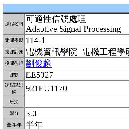
可適性信號處理
課程名稱
Adaptive Signal Processing
114-1
開課學期
電機資訊學院 電機工程
授課對象
劉俊麟
授課教師
EE5027
課號
課程識別
921EU1170
碼
班次
3.0
學分
半年
全/半年