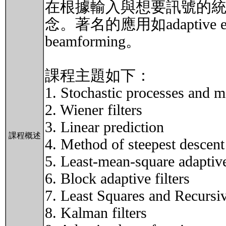
在根據輸入與想要訊號的
念。著名的應用如adaptive equalizat
beamforming。
課程主題如下：
1. Stochastic processes and 
2. Wiener filters
3. Linear prediction
課程概述
4. Method of steepest descent
5. Least-mean-square adaptive 
6. Block adaptive filters
7. Least Squares and Recursiv
8. Kalman filters