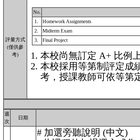
No.
1.
Homework Assignments
2.
Midterm Exam
評量方式
3.
Final Project
(僅供參
本校尚無訂定 A+ 比例
考)
本校採用等第制評定成
考，授課教師可依等第定
週
日期
次
# 加選旁聽說明 (中文)