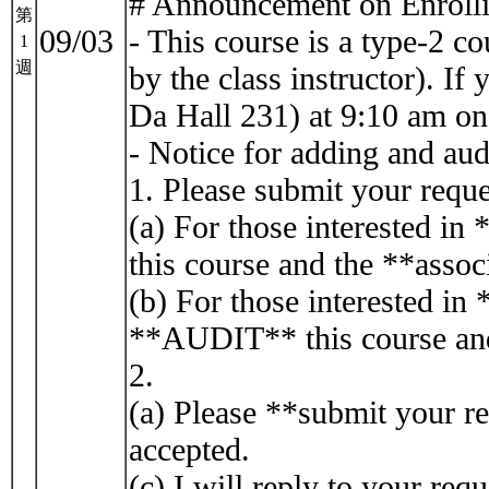
# Announcement on Enrollin
第
09/03
- This course is a type-2 c
1
週
by the class instructor). I
Da Hall 231) at 9:10 am on
- Notice for adding and aud
1. Please submit your requ
(a) For those interested in
this course and the **assoc
(b) For those interested in 
**AUDIT** this course and 
2.
(a) Please **submit your r
accepted.
(c) I will reply to your r