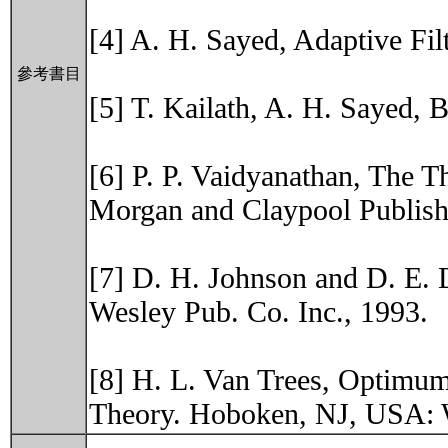
[4] A. H. Sayed, Adaptive Fi
參考書目
[5] T. Kailath, A. H. Sayed, 
[6] P. P. Vaidyanathan, The T
Morgan and Claypool Publish
[7] D. H. Johnson and D. E. 
Wesley Pub. Co. Inc., 1993.
[8] H. L. Van Trees, Optimum
Theory. Hoboken, NJ, USA: 