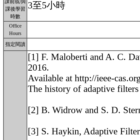
課前或/與
3至5小時
課後學習
時數
Office
Hours
指定閱讀
[1] F. Maloberti and A. C. Da
2016.
Available at http://ieee-cas.or
The history of adaptive filter
[2] B. Widrow and S. D. Stern
[3] S. Haykin, Adaptive Filter