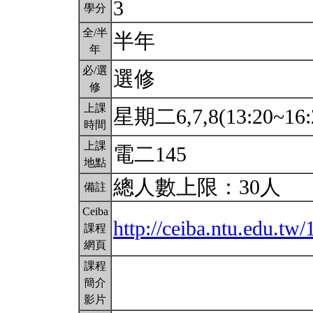
3
學分
全/半
半年
年
必/選
選修
修
上課
星期二6,7,8(13:20~16:
時間
上課
電二145
地點
總人數上限：30人
備註
Ceiba
http://ceiba.ntu.edu.t
課程
網頁
課程
簡介
影片