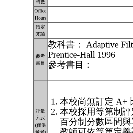
時數
Office
Hours
指定
閱讀
教科書： Adaptive Filte
Prentice-Hall 1996
參考
參考書目：
書目
本校尚無訂定 A+
本校採用等第制評
評量
方式
百分制分數區間與
(僅供
教師可依等第定義
參考)