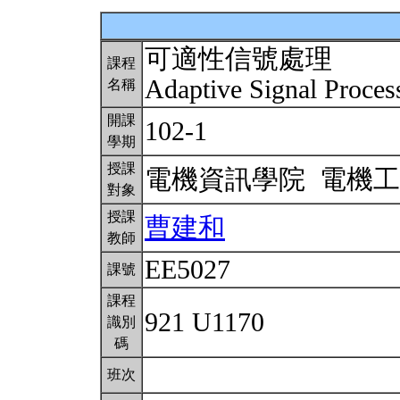
可適性信號處理
課程
Adaptive Signal Proce
名稱
開課
102-1
學期
授課
電機資訊學院 電機
對象
授課
曹建和
教師
EE5027
課號
課程
921 U1170
識別
碼
班次