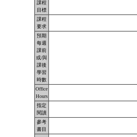
課程
目標
課程
要求
預期
每週
課前
或/與
課後
學習
時數
Office
Hours
指定
閱讀
參考
書目