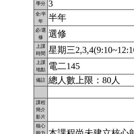
3
學分
全/半
半年
年
必/選
選修
修
上課
星期三2,3,4(9:10~12:1
時間
上課
電二145
地點
總人數上限：80人
備註
課程
簡介
影片
核心
本課程尚未建立核心
能力