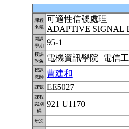
可適性信號處理
課程
ADAPTIVE SIGNAL
名稱
開課
95-1
學期
授課
電機資訊學院 電信
對象
授課
曹建和
教師
EE5027
課號
課程
921 U1170
識別
碼
班次