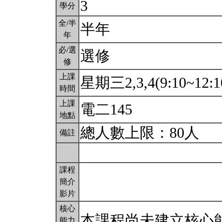
3
學分
全/半
半年
年
必/選
選修
修
上課
星期三2,3,4(9:10~12:1
時間
上課
電二145
地點
總人數上限：80人
備註
課程
簡介
影片
核心
本課程尚未建立核心
能力