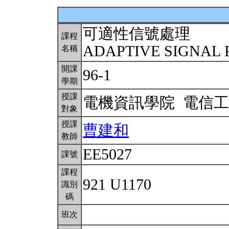
可適性信號處理
課程
ADAPTIVE SIGNAL
名稱
開課
96-1
學期
授課
電機資訊學院 電信
對象
授課
曹建和
教師
EE5027
課號
課程
921 U1170
識別
碼
班次