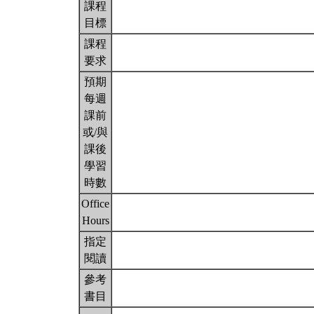
課程
目標
課程
要求
預期
每週
課前
或/與
課後
學習
時數
Office
Hours
指定
閱讀
參考
書目