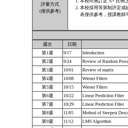
本校尚無訂定 A+ 比例
評量方式
本校採用等第制評定成
(僅供參考)
表僅供參考，授課教師
週次
日期
第1週
9/17
Introduction
第2週
9/24
Review of Random Proc
第3週
10/01
Review of matrix
第4週
10/08
Wiener Filters
第5週
10/15
Wiener Filters
第6週
10/22
Linear Prediction Filter
第7週
10/29
Linear Prediction Filter
第8週
11/05
Method of Steepest Des
第9週
11/12
LMS Algorithm