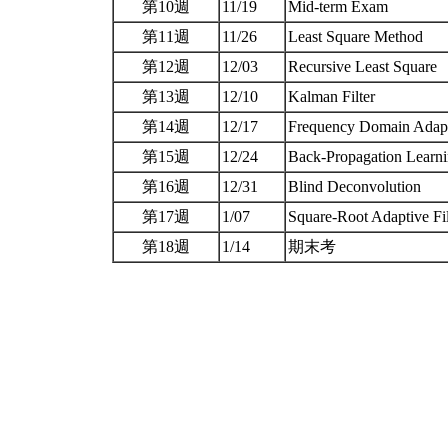
第10週
11/19
Mid-term Exam
第11週
11/26
Least Square Method
第12週
12/03
Recursive Least Square
第13週
12/10
Kalman Filter
第14週
12/17
Frequency Domain Adapt
第15週
12/24
Back-Propagation Learn
第16週
12/31
Blind Deconvolution
第17週
1/07
Square-Root Adaptive Fi
第18週
1/14
期末考