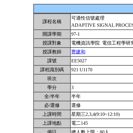
可適性信號處理
課程名稱
ADAPTIVE SIGNAL PROCE
開課學期
97-1
授課對象
電機資訊學院 電信工程學研
授課教師
曹建和
課號
EE5027
課程識別碼
921 U1170
班次
學分
3
全/半年
半年
必/選修
選修
上課時間
星期三2,3,4(9:10~12:10)
上課地點
電二145
備註
總人數上限：80人