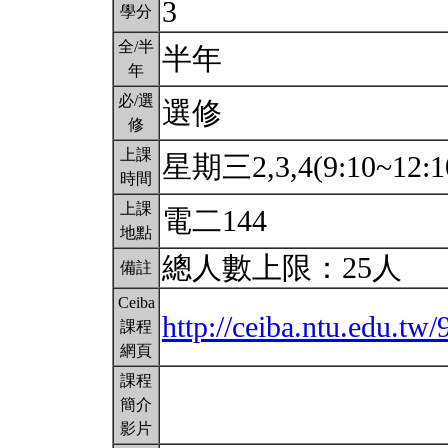
3
學分
全/半
半年
年
必/選
選修
修
上課
星期三2,3,4(9:10~12:1
時間
上課
電二144
地點
總人數上限：25人
備註
Ceiba
http://ceiba.ntu.edu.t
課程
網頁
課程
簡介
影片