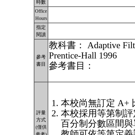
時數
Office
Hours
指定
閱讀
教科書： Adaptive Filte
Prentice-Hall 1996
參考
參考書目：
書目
本校尚無訂定 A+
本校採用等第制評
評量
方式
百分制分數區間與
(僅供
教師可依等第定義
參考)