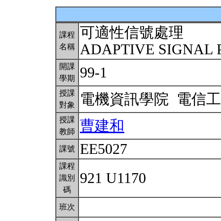
可適性信號處理
課程
ADAPTIVE SIGNAL
名稱
開課
99-1
學期
授課
電機資訊學院 電信
對象
授課
曹建和
教師
EE5027
課號
課程
921 U1170
識別
碼
班次