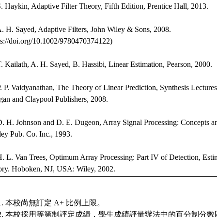
S. Haykin, Adaptive Filter Theory, Fifth Edition, Prentice Hall, 2013.
A. H. Sayed, Adaptive Filters, John Wiley & Sons, 2008.
ps://doi.org/10.1002/9780470374122)
T. Kailath, A. H. Sayed, B. Hassibi, Linear Estimation, Pearson, 2000.
P. P. Vaidyanathan, The Theory of Linear Prediction, Synthesis Lecture
an and Claypool Publishers, 2008.
D. H. Johnson and D. E. Dugeon, Array Signal Processing: Concepts 
ey Pub. Co. Inc., 1993.
H. L. Van Trees, Optimum Array Processing: Part IV of Detection, Est
ry. Hoboken, NJ, USA: Wiley, 2002.
本校尚無訂定 A+ 比例上限。
本校採用等第制評定成績，學生成績評量辦法中的百分制分數