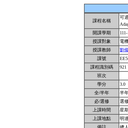
可
課程名稱
Adap
開課學期
111
授課對象
電
授課教師
劉
課號
EE5
課程識別碼
921
班次
學分
3.0
全/半年
半
必/選修
選
上課時間
星期三
上課地點
明達
備註
總