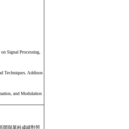
s on Signal Processing,
and Techniques. Addison
imation, and Modulation
區間與單科成績對照