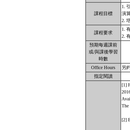
1
課程目標
演
2.
1
課程要求
2.
預期每週課前
或/與課後學習
時數
Office Hours
另
指定閱讀
[1] 
2016
Avai
The 
[2] 