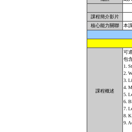
課程簡介影片
核心能力關聯
本
可適
包
1. S
2. W
3. L
4. M
課程概述
5. L
6. B
7. L
8. K
9. A